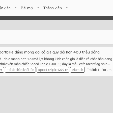
ễn đàn
Bài mới
Thành viên
ortbike đáng mong đợi có giá quy đổi hơn 480 triệu đồng
eed Triple mạnh hơn 170 mã lực không kính chắn gió là điên rồ chắc hẳn đa
c vén màn chiếc Speed Triple 1200 RR, đây là mẫu cafe racer flag-ship...
Trả lời: 1
Forum:
er
mô tô phân khối lớn
speed
triple
1200
rr
triumph