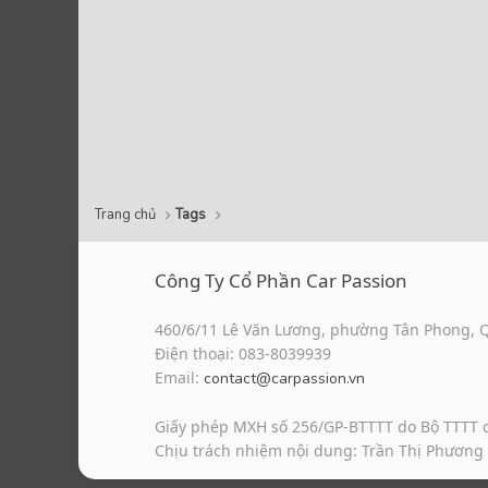
Trang chủ
Tags
Công Ty Cổ Phần Car Passion
460/6/11 Lê Văn Lương, phường Tân Phong, 
Điện thoại: 083-8039939
Email:
contact@carpassion.vn
Giấy phép MXH số 256/GP-BTTTT do Bộ TTTT 
Chịu trách nhiệm nội dung: Trần Thị Phương