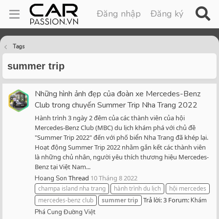
Đăng nhập
Đăng ký
Tags
summer trip
Những hình ảnh đẹp của đoàn xe Mercedes-Benz
Club trong chuyến Summer Trip Nha Trang 2022
Hành trình 3 ngày 2 đêm của các thành viên của hội
Mercedes-Benz Club (MBC) du lịch khám phá với chủ đề
"Summer Trip 2022" đến với phố biển Nha Trang đã khép lại.
Hoạt động Summer Trip 2022 nhằm gắn kết các thành viên
là những chủ nhân, người yêu thích thương hiệu Mercedes-
Benz tại Việt Nam...
Thread
10 Tháng 8 2022
Hoang Son
champa island nha trang
hành trình du lịch
hội mercedes
Trả lời: 3
Forum:
mercedes-benz club
summer
trip
Khám
Phá Cung Đường Việt