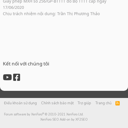
Giấy phép MXH số 256/GP-BTTTT do Bộ TTTT cấp ngày
17/06/2020
Chịu trách nhiệm nội dung: Trần Thị Phương Thảo
Kết nối với chúng tôi
Điều khoản sử dụng
Chính sách bảo mật
Trợ giúp
Trang chủ
R
S
S
®
Forum software by XenForo
© 2010-2021 XenForo Ltd.
XenForo SEO Add-on by XF2SEO