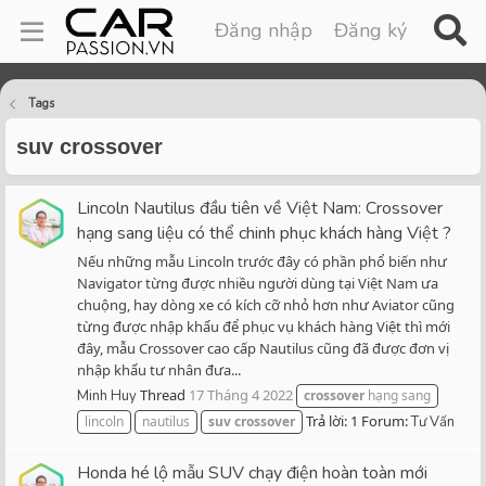
Đăng nhập
Đăng ký
Tags
suv crossover
Lincoln Nautilus đầu tiên về Việt Nam: Crossover
hạng sang liệu có thể chinh phục khách hàng Việt ?
Nếu những mẫu Lincoln trước đây có phần phổ biến như
Navigator từng được nhiều người dùng tại Việt Nam ưa
chuộng, hay dòng xe có kích cỡ nhỏ hơn như Aviator cũng
từng được nhập khẩu để phục vụ khách hàng Việt thì mới
đây, mẫu Crossover cao cấp Nautilus cũng đã được đơn vị
nhập khẩu tư nhân đưa...
Thread
17 Tháng 4 2022
Minh Huy
crossover
hạng sang
Trả lời: 1
Forum:
lincoln
nautilus
suv
crossover
Tư Vấn
Honda hé lộ mẫu SUV chạy điện hoàn toàn mới