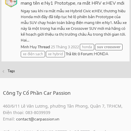
mang tên e:Ny1 Prototype, ra mắt HRV e:HEV mới
Ngay sau khi ra mắt mẫu xe Hybrid Civic e:HEV, thương hiệu
Honda mới đây đã tiếp tục hé lộ phiên bản Prototype của
mẫu SUV chạy hoàn toàn bằng điện mang tên e:Ny1. Mẫu xe
này là một trong hai mẫu xe Crossover SUV mới mà hãng có
kế hoạch giới thiệu ra thị trường châu Âu trong thời gian tới.
Hai...
Thread
25 Tháng 3 2022
Minh Huy
honda
suv
crossover
Trả lời: 0
Forum:
xe điện sạch
xe hybrid
HONDA
Tags
Công Ty Cổ Phần Car Passion
460/6/11 Lê Văn Lương, phường Tân Phong, Quận 7, TP.HCM,
Điện thoại: 083-8039939
Email:
contact@carpassion.vn