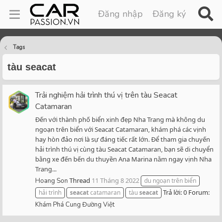
Đăng nhập
Đăng ký
Tags
tàu seacat
Trải nghiệm hải trình thú vị trên tàu Seacat
Catamaran
Đến với thành phố biển xinh đẹp Nha Trang mà không du
ngoạn trên biển với Seacat Catamaran, khám phá các vịnh
hay hòn đảo nơi là sự đáng tiếc rất lớn. Để tham gia chuyến
hải trình thú vị cùng tàu Seacat Catamaran, bạn sẽ di chuyển
bằng xe đến bến du thuyền Ana Marina nằm ngay vịnh Nha
Trang...
Thread
11 Tháng 8 2022
Hoang Son
du ngoạn trên biển
Trả lời: 0
Forum:
hải trình
seacat
catamaran
tàu
seacat
Khám Phá Cung Đường Việt