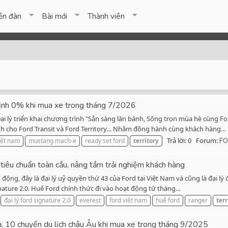
ễn đàn
Bài mới
Thành viên
ố định 0% khi mua xe trong tháng 7/2026
 lý triển khai chương trình "Sẵn sàng lăn bánh, Sống trọn mùa hè cùng Ford
nh cho Ford Transit và Ford Territory… Nhằm đồng hành cùng khách hàng...
Trả lời: 0
Forum:
iệt nam
mustang mach-e
ready set ford
territory
F
tiêu chuẩn toàn cầu, nâng tầm trải nghiệm khách hàng
động, đây là đại lý uỷ quyền thứ 43 của Ford tại Việt Nam và cũng là đại lý
nature 2.0. Huế Ford chính thức đi vào hoạt động từ tháng...
đại lý ford signature 2.0
everest
ford việt nam
huế ford
ranger
terr
, 10 chuyến du lịch châu Âu khi mua xe trong tháng 9/2025