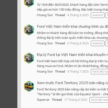
Từ 19/8 đến 30/9/2025, khách hàng đặt sớm Terri
tiếp giá xe hơn 130 triệu đồng. Đặc biệt trong th
Thread
4 Tháng 9 2025
Hoang Son
everest
Ford Việt Nam triển khai chương trình ưu đ
Nhằm tri khách hàng đã luôn tin tưởng, đồng thờ
thống đại lý trên toàn quốc triển khai các chương
Thread
6 Tháng 8 2025
Hoang Son
everest
Đại lý Ford tại Việt Nam triển khai khuyế
Ford Việt Nam kết hợp với hệ thống Đại lý trên t
hàng mua xe Ford. Nhằm tri ân kháchhàng, đồng t
Thread
4 Tháng 7 2025
Hoang Son
ford việt n
Xem trước Ford Territory 2025 bản nâng cấp
Ford Territory 2025 bản nâng cấp dự kiến ra mắt 
"Territory" là tên gọi khác của Equator Sport – ch
Thread
17 Tháng 6 2025
Supercar
ford việt na