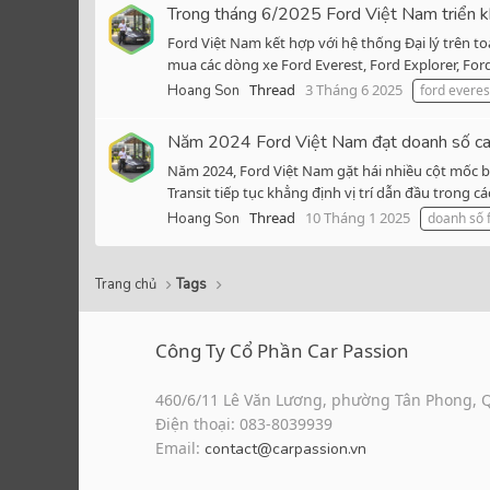
Trong tháng 6/2025 Ford Việt Nam triển kha
Ford Việt Nam kết hợp với hệ thống Đại lý trên t
mua các dòng xe Ford Everest, Ford Explorer, Ford
Thread
3 Tháng 6 2025
Hoang Son
ford everes
Năm 2024 Ford Việt Nam đạt doanh số cao n
Năm 2024, Ford Việt Nam gặt hái nhiều cột mốc bán
Transit tiếp tục khẳng định vị trí dẫn đầu trong 
Thread
10 Tháng 1 2025
Hoang Son
doanh số 
Trang chủ
Tags
Công Ty Cổ Phần Car Passion
460/6/11 Lê Văn Lương, phường Tân Phong, 
Điện thoại: 083-8039939
Email:
contact@carpassion.vn