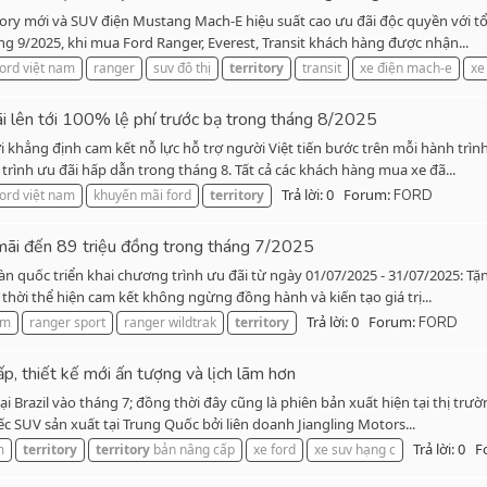
tory mới và SUV điện Mustang Mach-E hiệu suất cao ưu đãi độc quyền với tổ
áng 9/2025, khi mua Ford Ranger, Everest, Transit khách hàng được nhận...
ford việt nam
ranger
suv đô thị
territory
transit
xe điện mach-e
xe
ãi lên tới 100% lệ phí trước bạ trong tháng 8/2025
i khẳng định cam kết nỗ lực hỗ trợ người Việt tiến bước trên mỗi hành trì
 trình ưu đãi hấp dẫn trong tháng 8. Tất cả các khách hàng mua xe đã...
Trả lời: 0
Forum:
ford việt nam
khuyến mãi ford
territory
FORD
n mãi đến 89 triệu đồng trong tháng 7/2025
oàn quốc triển khai chương trình ưu đãi từ ngày 01/07/2025 - 31/07/2025: T
hời thể hiện cam kết không ngừng đồng hành và kiến tạo giá trị...
Trả lời: 0
Forum:
am
ranger sport
ranger wildtrak
territory
FORD
, thiết kế mới ấn tượng và lịch lãm hơn
tại Brazil vào tháng 7; đồng thời đây cũng là phiên bản xuất hiện tại thị t
iếc SUV sản xuất tại Trung Quốc bởi liên doanh Jiangling Motors...
Trả lời: 0
F
m
territory
territory
bản nâng cấp
xe ford
xe suv hạng c