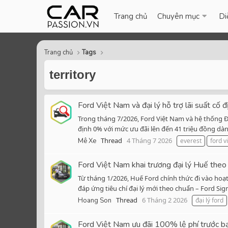
Trang chủ
Chuyên mục
Di
Trang chủ
Tags
territory
Ford Việt Nam và đại lý hỗ trợ lãi suất c
Trong tháng 7/2026, Ford Việt Nam và hệ thống Đại
định 0% với mức ưu đãi lên đến 41 triệu đồng dà
Thread
4 Tháng 7 2026
Mê Xe
everest
ford v
Ford Việt Nam khai trương đại lý Huế theo 
Từ tháng 1/2026, Huế Ford chính thức đi vào hoạt 
đáp ứng tiêu chí đại lý mới theo chuẩn – Ford Sig
Thread
6 Tháng 2 2026
Hoang Son
đại lý ford
Ford Việt Nam ưu đãi 100% lệ phí trước bạ