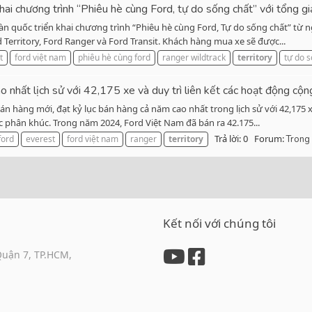
i chương trình “Phiêu hè cùng Ford, tự do sống chất” với tổng gi
oàn quốc triển khai chương trình “Phiêu hè cùng Ford, Tự do sống chất” từ
 Territory, Ford Ranger và Ford Transit. Khách hàng mua xe sẽ được...
t
ford việt nam
phiêu hè cùng ford
ranger wildtrack
territory
tự do 
hất lịch sử với 42,175 xe và duy trì liên kết các hoạt động cộ
 hàng mới, đạt kỷ lục bán hàng cả năm cao nhất trong lịch sử với 42,175 xe
các phân khúc. Trong năm 2024, Ford Việt Nam đã bán ra 42.175...
Trả lời: 0
Forum:
ford
everest
ford việt nam
ranger
territory
Trong
Kết nối với chúng tôi
Quận 7, TP.HCM,