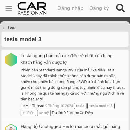
Đăng nhập
Đăng ký
Tags
tesla model 3
Tesla ngưng bán mẫu xe điện rẻ nhất của hãng,
khách hàng vẫn được lợi
Phiên bản Standard Range RWD của mẫu xe điện Tesla
Model 3 nay đã chính thức không còn được bán ra nữa,
khiến cho phiên bản Long Range RWD trở thành lựa chọn
giá rẻ nhất trong dòng sản phẩm, tuy nhiên điều này thực ra
lại không hề quá tệ hại ngay cả đối với những người chi li về
tiền bạc. Mới...
Thread
9 Tháng 10 2024
Le Hai
tesla
tesla
model
3
Trả lời: 0
Forum:
xe điện
xe mỹ
Xe Điện
Hãng độ Unplugged Performance ra mắt gói nâng