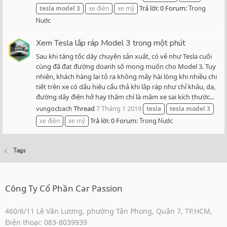
Trả lời: 0
Forum:
tesla
model
3
xe điện
xe mỹ
Trong
Nước
Xem Tesla lắp ráp Model 3 trong một phút
Sau khi tăng tốc dây chuyền sản xuất, có vẻ như Tesla cuối
cùng đã đạt đường doanh số mong muốn cho Model 3. Tuy
nhiên, khách hàng lại tỏ ra không mấy hài lòng khi nhiều chi
tiết trên xe có dấu hiệu cẩu thả khi lắp ráp như chỉ khâu, da,
đường dây điện hở hay thậm chí là mâm xe sai kích thước...
Thread
7 Tháng 1 2019
vungocbach
tesla
tesla
model
3
Trả lời: 0
Forum:
xe điện
xe mỹ
Trong Nước
Tags
Công Ty Cổ Phần Car Passion
460/6/11 Lê Văn Lương, phường Tân Phong, Quận 7, TP.HCM,
Điện thoại: 083-8039939