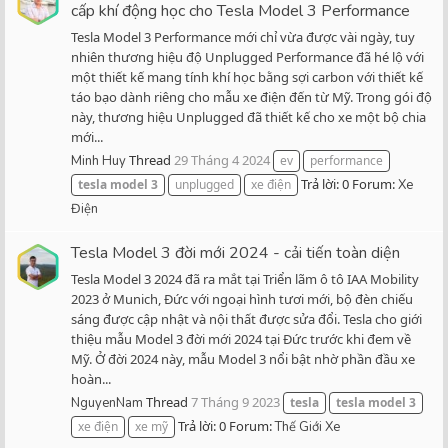
cấp khí động học cho Tesla Model 3 Performance
Tesla Model 3 Performance mới chỉ vừa được vài ngày, tuy
nhiên thương hiệu độ Unplugged Performance đã hé lộ với
một thiết kế mang tính khí học bằng sợi carbon với thiết kế
táo bạo dành riêng cho mẫu xe điện đến từ Mỹ. Trong gói độ
này, thương hiệu Unplugged đã thiết kế cho xe một bộ chia
mới...
Thread
29 Tháng 4 2024
Minh Huy
ev
performance
Trả lời: 0
Forum:
tesla
model
3
unplugged
xe điện
Xe
Điện
Tesla Model 3 đời mới 2024 - cải tiến toàn diện
Tesla Model 3 2024 đã ra mắt tại Triển lãm ô tô IAA Mobility
2023 ở Munich, Đức với ngoại hình tươi mới, bộ đèn chiếu
sáng được cập nhật và nội thất được sửa đổi. Tesla cho giới
thiệu mẫu Model 3 đời mới 2024 tại Đức trước khi đem về
Mỹ. Ở đời 2024 này, mẫu Model 3 nổi bật nhờ phần đầu xe
hoàn...
Thread
7 Tháng 9 2023
NguyenNam
tesla
tesla
model
3
Trả lời: 0
Forum:
xe điện
xe mỹ
Thế Giới Xe