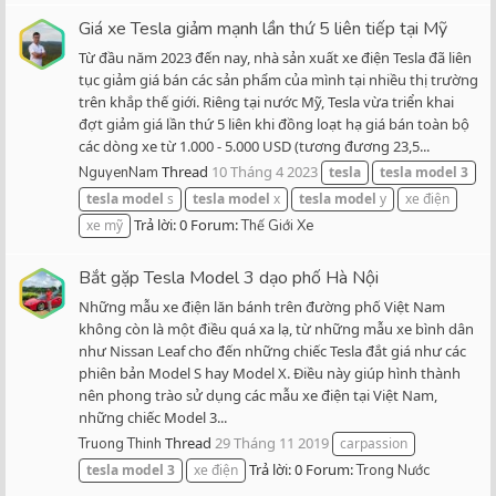
Giá xe Tesla giảm mạnh lần thứ 5 liên tiếp tại Mỹ
Từ đầu năm 2023 đến nay, nhà sản xuất xe điện Tesla đã liên
tục giảm giá bán các sản phẩm của mình tại nhiều thị trường
trên khắp thế giới. Riêng tại nước Mỹ, Tesla vừa triển khai
đợt giảm giá lần thứ 5 liên khi đồng loạt hạ giá bán toàn bộ
các dòng xe từ 1.000 - 5.000 USD (tương đương 23,5...
Thread
10 Tháng 4 2023
NguyenNam
tesla
tesla
model
3
tesla
model
s
tesla
model
x
tesla
model
y
xe điện
Trả lời: 0
Forum:
xe mỹ
Thế Giới Xe
Bắt gặp Tesla Model 3 dạo phố Hà Nội
Những mẫu xe điện lăn bánh trên đường phố Việt Nam
không còn là một điều quá xa lạ, từ những mẫu xe bình dân
như Nissan Leaf cho đến những chiếc Tesla đắt giá như các
phiên bản Model S hay Model X. Điều này giúp hình thành
nên phong trào sử dụng các mẫu xe điện tại Việt Nam,
những chiếc Model 3...
Thread
29 Tháng 11 2019
Truong Thinh
carpassion
Trả lời: 0
Forum:
tesla
model
3
xe điện
Trong Nước