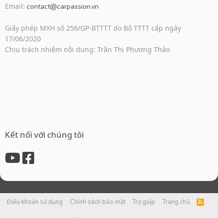
Email:
contact@carpassion.vn
Giấy phép MXH số 256/GP-BTTTT do Bộ TTTT cấp ngày
17/06/2020
Chịu trách nhiệm nội dung: Trần Thị Phương Thảo
Kết nối với chúng tôi
Điều khoản sử dụng
Chính sách bảo mật
Trợ giúp
Trang chủ
R
S
S