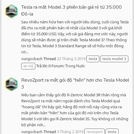
Tesla ra mắt Model 3 phiên bản giá rẻ từ 35.000
Đô-la
Sau nhiều năm hứa hẹn với người tiêu dùng, cuối cùng Tesla
đã cho ra mắt phiên bản rẻ nhất của Model 3 với giá khởi
điểm từ 35.000 USD. Vậy, với cái giá đáng mơ ước này, người
dùng sẽ nhận được gì trên chiếc Tesla Model 3? Theo thông
tin từ Tesla, Model 3 Standard Range sẽ sở hữu một động
cơ...
Thread
22 Tháng 3 2019
vungocbach
tesla
tesla
model
3
Trả lời: 0
Forum:
xe mỹ
Trong Nước
RevoZport ra mắt gói độ "hiền" hơn cho Tesla Model
3
Nếu bạn cảm thấy gói độ R-Zentric Model 3R thân rộng mà
RevoZport ra mắt năm ngoái dành cho Tesla Model quá
“hoang dã” thì bây giờ, hãng độ mới nổi này cũng vừa ra
mắt phiên bản “hiền” hơn của gói độ nói trên cho Tesla
Model 3 với tên gọi R-Zentric Model 3S. Tuy không có những
bộ phận nới...
Thread
3 Tháng 2 2019
vungocbach
revozport
tesla