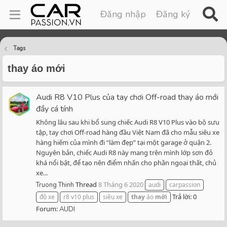
Đăng nhập
Đăng ký
Tags
thay áo mới
Audi R8 V10 Plus của tay chơi Off-road thay áo mới
đầy cá tính
Không lâu sau khi bổ sung chiếc Audi R8 V10 Plus vào bộ sưu
tập, tay chơi Off-road hàng đầu Việt Nam đã cho mẫu siêu xe
hàng hiếm của mình đi “làm đẹp” tại một garage ở quận 2.
Nguyên bản, chiếc Audi R8 này mang trên mình lớp sơn đỏ
khá nổi bật, để tạo nên điểm nhấn cho phần ngoại thất, chủ
xe...
Thread
8 Tháng 6 2020
Truong Thinh
audi
carpassion
Trả lời: 0
độ xe
r8 v10 plus
siêu xe
thay
áo
mới
Forum:
AUDI