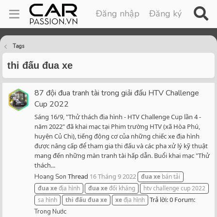
Đăng nhập
Đăng ký
Tags
thi đấu đua xe
87 đội đua tranh tài trong giải đấu HTV Challenge
Cup 2022
Sáng 16/9, "Thử thách địa hình - HTV Challenge Cup lần 4 -
năm 2022" đã khai mạc tại Phim trường HTV (xã Hòa Phú,
huyện Củ Chi), tiếng động cơ của những chiếc xe địa hình
được nâng cấp để tham gia thi đấu và các pha xử lý kỹ thuật
mang đến những màn tranh tài hấp dẫn. Buổi khai mạc "Thử
thách...
Thread
16 Tháng 9 2022
Hoang Son
đua
xe
bán tải
đua
xe
địa hình
đua
xe
đối kháng
htv challenge cup 2022
Trả lời: 0
Forum:
sa hình
thi
đấu
đua
xe
xe
địa hình
Trong Nước