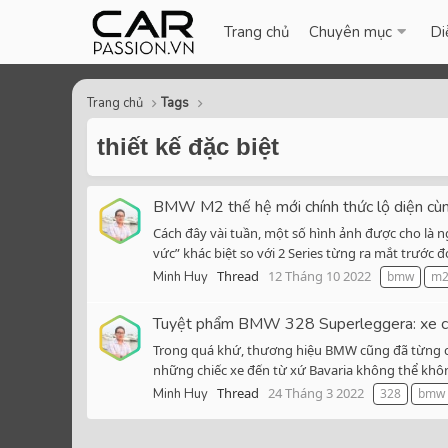
Trang chủ
Chuyên mục
Di
Trang chủ
Tags
thiết kế đặc biệt
BMW M2 thế hệ mới chính thức lộ diện cùn
Cách đây vài tuần, một số hình ảnh được cho là n
vức” khác biệt so với 2 Series từng ra mắt trước 
Thread
12 Tháng 10 2022
Minh Huy
bmw
m
Tuyệt phẩm BMW 328 Superleggera: xe cổ 8
Trong quá khứ, thương hiệu BMW cũng đã từng ch
những chiếc xe đến từ xứ Bavaria không thể kh
Thread
24 Tháng 3 2022
Minh Huy
328
bmw