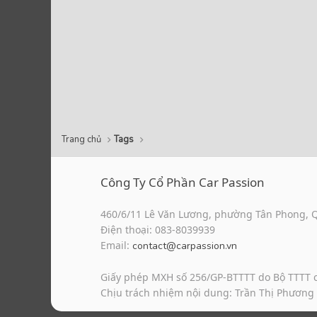
Trang chủ
Tags
Công Ty Cổ Phần Car Passion
460/6/11 Lê Văn Lương, phường Tân Phong, 
Điện thoại: 083-8039939
Email:
contact@carpassion.vn
Giấy phép MXH số 256/GP-BTTTT do Bộ TTTT 
Chịu trách nhiệm nội dung: Trần Thị Phương