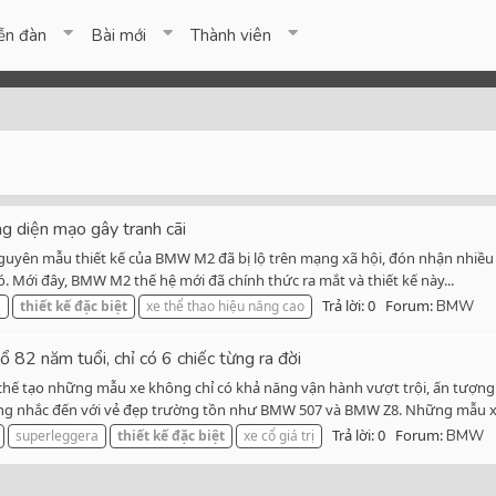
ễn đàn
Bài mới
Thành viên
g diện mạo gây tranh cãi
guyên mẫu thiết kế của BMW M2 đã bị lộ trên mạng xã hội, đón nhận nhiều 
đó. Mới đây, BMW M2 thế hệ mới đã chính thức ra mắt và thiết kế này...
Trả lời: 0
Forum:
2
thiết
kế
đặc
biệt
xe thể thao hiệu năng cao
BMW
2 năm tuổi, chỉ có 6 chiếc từng ra đời
ế tạo những mẫu xe không chỉ có khả năng vận hành vượt trội, ấn tượng m
ông nhắc đến với vẻ đẹp trường tồn như BMW 507 và BMW Z8. Những mẫu xe
Trả lời: 0
Forum:
superleggera
thiết
kế
đặc
biệt
xe cổ giá trị
BMW