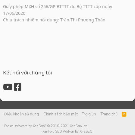
Giấy phép MXH số 256/GP-BTTTT do Bộ TTTT cấp ngày
17/06/2020
Chịu trách nhiệm nội dung: Trần Thị Phương Thảo
Kết nối với chúng tôi
Điều khoản sử dụng
Chính sách bảo mật
Trợ giúp
Trang chủ
R
S
S
®
Forum software by XenForo
© 2010-2021 XenForo Ltd.
XenForo SEO Add-on by XF2SEO