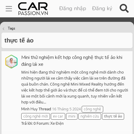
Đăng nhập
Đăng ký
Tags
thực tế ảo
Mini thử nghiệm kết hợp công nghệ thực tế ảo khi
đáng lái xe
Mini hiện đang thử nghiệm một công nghệ mới dành cho
những người lái xe cảm thấy việc cầm lái xe trên đường đã
quá buồn chán. Công nghệ Mini Mixed Reality hướng đến
việc kết hợp thế giới ảo và thực để có thể đem tới cho người
lái xe một bối cảnh mới lạ xung quanh, tuy nhiên vẫn kết
hợp với điều...
Thread
16 Tháng 5 2024
Minh Huy
công nghệ
công nghệ mới
ev car
mini
nghiên cứu
thực
tế
ảo
Trả lời: 0
Forum:
Xe Điện