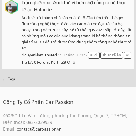
Trải nghiệm xe Audi thú vị hơn nhờ công nghệ thực
tế ảo Holoride
Audi sẽ trở thành nhà sản xuất ô tô đầu tiên trên thế giới
đưa công nghệ thực tế ảo vào các mẫu xe đại trà của họ,
ngay trong năm 2022 này. Kể từ tháng 6/2022 sắp tới đây, tất
cả những mẫu xe của Audi đang trang bị hệ thống thông tin
giải trí MIB 3 đều sẽ được ứng dụng thêm công nghệ thực tế
ảo...
Thread
15 Tháng 3 2022
NguyenNam
audi
thực
tế
ảo
vr
Trả lời: 0
Forum:
Kỹ Thuật Ô Tô
Tags
Công Ty Cổ Phần Car Passion
460/6/11 Lê Văn Lương, phường Tân Phong, Quận 7, TP.HCM,
Điện thoại: 083-8039939
Email:
contact@carpassion.vn