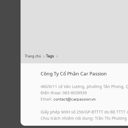
Trang chủ
Tags
Công Ty Cổ Phần Car Passion
460/6/11 Lê Văn Lương, phường Tân Phong, 
Điện thoại: 083-8039939
Email:
contact@carpassion.vn
Giấy phép MXH số 256/GP-BTTTT do Bộ TTTT 
Chịu trách nhiệm nội dung: Trần Thị Phương