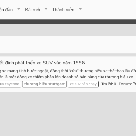
ễn đàn
Bài mới
Thành viên
uyết định phát triển xe SUV vào năm 1998
 xe mang tính bước ngoặt, đồng thời “cứu” thương hiệu xe thể thao lâu đời
ẫn là một dòng xe chiếm phần lớn doanh số bán hàng của thương hiệu xe...
Trả lời: 0
Forum:
suv cayenne
thương
hiệu
stuttgart
xe suv bán chạy
P