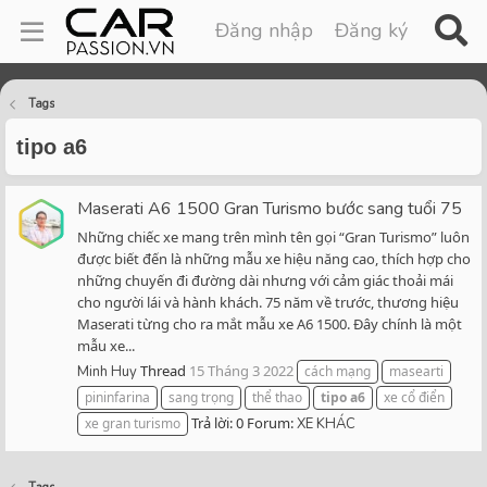
Đăng nhập
Đăng ký
Tags
tipo a6
Maserati A6 1500 Gran Turismo bước sang tuổi 75
Những chiếc xe mang trên mình tên gọi “Gran Turismo” luôn
được biết đến là những mẫu xe hiệu năng cao, thích hợp cho
những chuyến đi đường dài nhưng với cảm giác thoải mái
cho người lái và hành khách. 75 năm về trước, thương hiệu
Maserati từng cho ra mắt mẫu xe A6 1500. Đây chính là một
mẫu xe...
Thread
15 Tháng 3 2022
Minh Huy
cách mạng
masearti
pininfarina
sang trọng
thể thao
tipo
a6
xe cổ điển
Trả lời: 0
Forum:
xe gran turismo
XE KHÁC