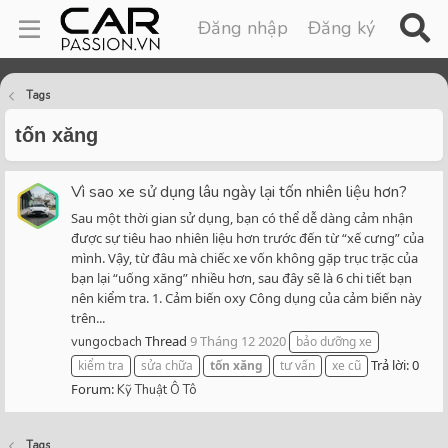
Đăng nhập
Đăng ký
Tags
tốn xăng
Vì sao xe sử dụng lâu ngày lại tốn nhiên liệu hơn?
Sau một thời gian sử dụng, bạn có thể dễ dàng cảm nhận
được sự tiêu hao nhiên liệu hơn trước đến từ “xế cưng” của
mình. Vậy, từ đâu mà chiếc xe vốn không gặp trục trặc của
bạn lại “uống xăng” nhiều hơn, sau đây sẽ là 6 chi tiết bạn
nên kiểm tra. 1. Cảm biến oxy Công dụng của cảm biến này
trên...
Thread
9 Tháng 12 2020
vungocbach
bảo dưỡng xe
Trả lời: 0
kiểm tra
sửa chữa
tốn
xăng
tư vấn
xe cũ
Forum:
Kỹ Thuật Ô Tô
Tags