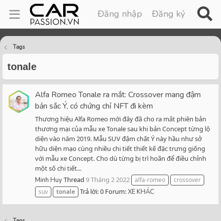
Đăng nhập
Đăng ký
Tags
tonale
Alfa Romeo Tonale ra mắt: Crossover mang đậm
bản sắc Ý, có chứng chỉ NFT đi kèm
Thương hiệu Alfa Romeo mới đây đã cho ra mắt phiên bản
thương mại của mẫu xe Tonale sau khi bản Concept từng lộ
diện vào năm 2019. Mẫu SUV đậm chất Ý này hầu như sở
hữu diện mạo cùng nhiều chi tiết thiết kế đặc trưng giống
với mẫu xe Concept. Cho dù từng bị trì hoãn để điều chỉnh
một số chi tiết...
Thread
9 Tháng 2 2022
Minh Huy
alfa-romeo
crossover
Trả lời: 0
Forum:
suv
tonale
XE KHÁC
Tags