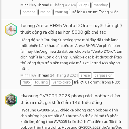
Thread
6 Tháng 4 2024
Minh Huy
91 gt3
manthey
Trả lời: 0
Forum:
porsche
racing
touring
Trong Nước
Touring Arese RH95 Vento D’Oro – Tuyệt tác nghệ
thuật động ra đời sau hơn 5000 giờ chế tác
Hãng độ xe Ý Touring Superleggera mới đây đã trình làng
một phiên bản khác của siêu xe Arese RH95. Với phiên bản
lần này, thương hiệu đã đặt tên cho xe là “Vento D’Oro”, tạm
dich nghĩa là “Cơn gió vàng”. Chiếc xe đặc biệt được chế tạo
thủ công dựa trên nền tảng của mẫu xe Ferrari 488 này sở
hữu...
Thread
24 Tháng 3 2024
Minh Huy
arese
carpassion
Trả lời: 0
Forum:
rh95
touring
vento d'oro
Trong Nước
Hyosung GV300R 2023 phong cách bobber chính
thức ra mắt, giá khởi điểm 148 triệu đồng
Hyosung GV300R 2023 chiếc xe phong cách bobber dành
cho những bạn trẻ bắt đầu bước vào thế giới mô tô phân
khối lớn, đồng thời GV300R là lời thách đấu đến các đối thủ
bobber trên thị trường. Hyosung GV300R 2023 thừa hưởng