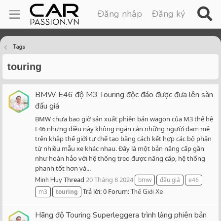
Đăng nhập
Đăng ký
Tags
touring
BMW E46 độ M3 Touring độc đáo được đưa lên sàn
đấu giá
BMW chưa bao giờ sản xuất phiên bản wagon của M3 thế hệ
E46 nhưng điều này không ngăn cản những người đam mê
trên khắp thế giới tự chế tạo bằng cách kết hợp các bộ phận
từ nhiều mẫu xe khác nhau. Đây là một bản nâng cấp gần
như hoàn hảo với hệ thống treo được nâng cấp, hệ thống
phanh tốt hơn và...
Thread
20 Tháng 8 2024
Minh Huy
bmw
đấu giá
e46
Trả lời: 0
Forum:
m3
touring
Thế Giới Xe
Hãng độ Touring Superleggera trình làng phiên bản