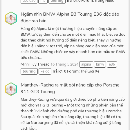
Trả lời: 0
Forum:
độc đáo
m5
touring
Trong Nước
Ngắm nhìn BMW Alpina B3 Touring E36 độc đáo
được rao bán
Hãng độ Alpina là một thương hiệu chuyên nâng cấp xe
BMW, từ đây đem đến cho xe một diện mạo khác biệt và độc
đáo theo chất hơi hướng cổ điển riêng biệt. Thay vì hướng
đến hiệu năng vượt trội, Alpina nâng cao diện mạo của một
chiếc BMW. Những chiếc xe này nhanh hơn các mẫu xe BMW
tiêu chuẩn...
Thread
16 Tháng 5 2024
Minh Huy
alpina
bmw
e36
Trả lời: 0
Forum:
touring
xe độ
Thế Giới Xe
Manthey-Racing ra mắt gói nâng cấp cho Porsche
911 GT3 Touring
Manthey-Racing vừa qua đã giới thiệu bộ phụ kiện nâng cấp
mới cho 911 GT3 Touring – Một trong những phiên bản thể
thao thú vị dành cho đường phố của thương hiệu Porsche.
Sau quá trình nghiên cứu nâng cấp, thương hiệu độ có trụ
sở tại Nurburgring đã nỗ lực cải thiện khả năng xử lý bằng
cách lắp...