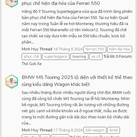
phục chế hiện đại hóa của Ferrari 550
Hãng độ Ý Touring Superleggera vừa qua đã trình làng phiên
bản phục chế hiện đại hóa của Ferrari 550. Tại sự kiện Quail
năm nay trong Tuần lễ xe hơi Monterey, thương hiệu đã ra
mắt Ferrari 550 Maranello có tên Veloce12. Touring đã chế
tạo chiếc xe này dựa trên mẫu xe 550 tiêu chuẩn, lược bỏ
phần...
Thread
18 Tháng 8 2024
Minh Huy
ferrari 550
hiện đại hóa
Trả lời: 0
Forum:
phục chế
superleggera
touring
xe cổ
Thế Giới Xe
BMW M5 Touring 2025 lộ diện với thiết kế thể thao
cùng kiểu dáng Wagon khác biệt
Sau nhiều tháng được nhiều người dùng chờ đợi, BMW cuối
cùng đã công bố chiếc M5 Touring tại lễ hội Monterey. Nhìn
bề ngoài, M5 Touring trông rất ấn tượng với những đường
nét góc cạnh và khỏe khoắn và ở ngoại thất, mẫu xe được
trang bị một đường gân trải dài dọc theo toàn bộ chiều dài
của...
Thread
17 Tháng 8 2024
Minh Huy
bản wagon
bmw