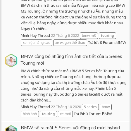
BMW đã chính thức ra mắt mẫu Wagon hiệu năng cao BMW
M3 Touring. Ở những thị trường như châu Âu, những mẫu
xe Wagon thường rất được ưa chuộng vì sự tiện dụng trong
việc đi lại hàng ngày, dùng được nhiều mục đích khác nhau.
Ngay từ chiếc...
Thread
22 Tháng 6 2022
Minh Huy
bmw m3
touring
Trả lời: 0
Forum:
xe hiệu năng cao
xe wagon thể thao
BMW
BMW công bố những hình ảnh chi tiết của 5 Series
Touring mới
BMW chính thức ra mắt mẫu BMW 5 Series bản Touring của
mình. Những chiếc xe Touring nói chung thường được ưa
chuộng sử dụng tại các thị trường châu Âu bởi độ thực dụng
cũng như đa năng của những mẫu xe này. Phiên bản 5
Series Touring này thuộc dòng 5 Series facelift được ra mắt
cách đây không...
Thread
22 Tháng 10 2020
Minh Huy
5 series
bmw
Trả lời: 0
Forum:
hình ảnh
touring
xe mới
BMW
BMW sẽ ra mắt 5 Series với động cơ mild-hybrid