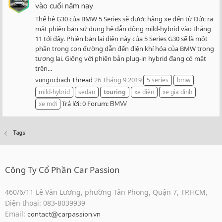
vào cuối năm nay
Thế hệ G30 của BMW 5 Series sẽ được hãng xe đến từ Đức ra
mắt phiên bản sử dụng hệ dẫn động mild-hybrid vào tháng
11 tới đây. Phiên bản lai điện này của 5 Series G30 sẽ là một
phần trong con đường dẫn đến điện khí hóa của BMW trong
tương lai. Giống với phiên bản plug-in hybrid đang có mặt
trên...
Thread
26 Tháng 9 2019
vungocbach
5 series
bmw
mild-hybrid
sedan
touring
xe điện
xe gia đình
Trả lời: 0
Forum:
xe mới
BMW
Tags
Công Ty Cổ Phần Car Passion
460/6/11 Lê Văn Lương, phường Tân Phong, Quận 7, TP.HCM,
Điện thoại: 083-8039939
Email:
contact@carpassion.vn