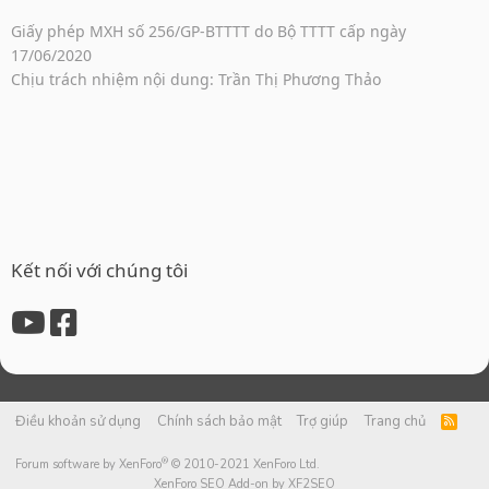
Giấy phép MXH số 256/GP-BTTTT do Bộ TTTT cấp ngày
17/06/2020
Chịu trách nhiệm nội dung: Trần Thị Phương Thảo
Kết nối với chúng tôi
Điều khoản sử dụng
Chính sách bảo mật
Trợ giúp
Trang chủ
R
S
S
®
Forum software by XenForo
© 2010-2021 XenForo Ltd.
XenForo SEO Add-on by XF2SEO