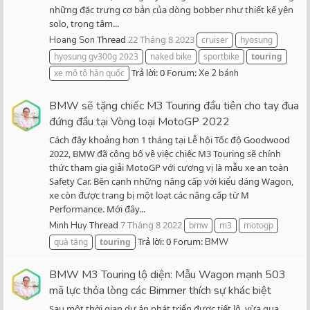
những đặc trưng cơ bản của dòng bobber như thiết kế yên
solo, trọng tâm...
Thread
22 Tháng 8 2023
Hoang Son
cruiser
hyosung
hyosung gv300g 2023
naked bike
sportbike
touring
Trả lời: 0
Forum:
xe mô tô hàn quốc
Xe 2 bánh
BMW sẽ tặng chiếc M3 Touring đầu tiên cho tay đua
đứng đầu tại Vòng loại MotoGP 2022
Cách đây khoảng hơn 1 tháng tại Lễ hội Tốc độ Goodwood
2022, BMW đã công bố về việc chiếc M3 Touring sẽ chính
thức tham gia giải MotoGP với cương vị là mẫu xe an toàn
Safety Car. Bên cạnh những nâng cấp với kiểu dáng Wagon,
xe còn được trang bị một loạt các nâng cấp từ M
Performance. Mới đây...
Thread
7 Tháng 8 2022
Minh Huy
bmw
m3
motogp
Trả lời: 0
Forum:
quà tặng
touring
BMW
BMW M3 Touring lộ diện: Mẫu Wagon mạnh 503
mã lực thỏa lòng các Bimmer thích sự khác biệt
Sau một thời gian dự án phát triển được tiết lộ, vừa qua