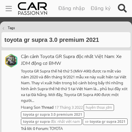
Đăng nhập
Đăng ký
Tags
toyota gr supra 3.0 premium 2021
Cận cảnh Toyota GR Supra độc nhất Việt Nam: Xe
JDM động cơ BMW
Toyota GR Supra thế hệ thứ 5 (MkV-A90) được ra mắt vào
năm 2020 và đến tháng 9/2021 mẫu xe này xuất hiện tại Việt
Nam. Thay vì xuất hiện trong bộ cánh bóng bẩy thì những
hình ảnh Supra thế hệ thứ 5 tại Việt Nam là... phủ bụi đầy xót
xa tại Đà Nẵng. Mới đây, Toyota GR Supra A90 được một
người...
Thread
17 Tháng 3 2022
Hoang Son
huyền thoại jdm
toyota
gr
supra
3.0
premium
2021
toyota
gr
supra
độc nhất việt nam
xe
toyota
gr
supra
2021
Trả lời: 0
Forum:
TOYOTA