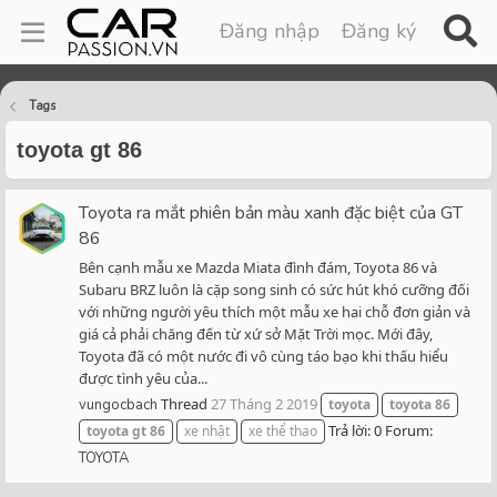
Đăng nhập
Đăng ký
Tags
toyota gt 86
Toyota ra mắt phiên bản màu xanh đặc biệt của GT
86
Bên cạnh mẫu xe Mazda Miata đình đám, Toyota 86 và
Subaru BRZ luôn là cặp song sinh có sức hút khó cưỡng đối
với những người yêu thích một mẫu xe hai chỗ đơn giản và
giá cả phải chăng đến từ xứ sở Mặt Trời mọc. Mới đây,
Toyota đã có một nước đi vô cùng táo bạo khi thấu hiểu
được tình yêu của...
Thread
27 Tháng 2 2019
vungocbach
toyota
toyota
86
Trả lời: 0
Forum:
toyota
gt
86
xe nhật
xe thể thao
TOYOTA