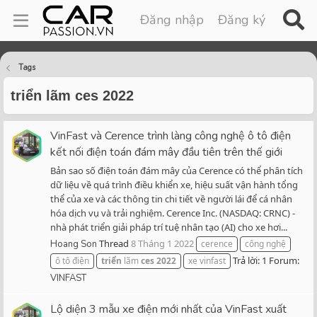
Đăng nhập
Đăng ký
Tags
triển lãm ces 2022
VinFast và Cerence trình làng công nghệ ô tô điện
kết nối điện toán đám mây đầu tiên trên thế giới
Bản sao số điện toán đám mây của Cerence có thể phân tích
dữ liệu về quá trình điều khiển xe, hiệu suất vận hành tổng
thể của xe và các thông tin chi tiết về người lái để cá nhân
hóa dịch vụ và trải nghiệm. Cerence Inc. (NASDAQ: CRNC) -
nhà phát triển giải pháp trí tuệ nhân tạo (AI) cho xe hơi...
Thread
8 Tháng 1 2022
Hoang Son
cerence
công nghệ
Trả lời: 1
Forum:
ô tô điện
triển
lãm
ces
2022
xe vinfast
VINFAST
Lộ diện 3 mẫu xe điện mới nhất của VinFast xuất