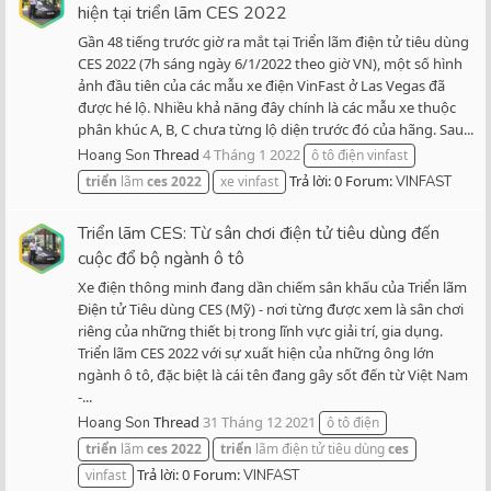
hiện tại triển lãm CES 2022
Gần 48 tiếng trước giờ ra mắt tại Triển lãm điện tử tiêu dùng
CES 2022 (7h sáng ngày 6/1/2022 theo giờ VN), một số hình
ảnh đầu tiên của các mẫu xe điện VinFast ở Las Vegas đã
được hé lộ. Nhiều khả năng đây chính là các mẫu xe thuộc
phân khúc A, B, C chưa từng lộ diện trước đó của hãng. Sau...
Thread
4 Tháng 1 2022
Hoang Son
ô tô điện vinfast
Trả lời: 0
Forum:
triển
lãm
ces
2022
xe vinfast
VINFAST
Triển lãm CES: Từ sân chơi điện tử tiêu dùng đến
cuộc đổ bộ ngành ô tô
Xe điện thông minh đang dần chiếm sân khấu của Triển lãm
Điện tử Tiêu dùng CES (Mỹ) - nơi từng được xem là sân chơi
riêng của những thiết bị trong lĩnh vực giải trí, gia dụng.
Triển lãm CES 2022 với sự xuất hiện của những ông lớn
ngành ô tô, đặc biệt là cái tên đang gây sốt đến từ Việt Nam
-...
Thread
31 Tháng 12 2021
Hoang Son
ô tô điện
triển
lãm
ces
2022
triển
lãm điện tử tiêu dùng
ces
Trả lời: 0
Forum:
vinfast
VINFAST