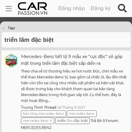
Đăng nhập
Đăng ký
Tags
triển lãm đặc biệt
Mercedes-Benz tiết lộ 9 mẫu xe "cực độc" sẽ góp
mặt trong triển lãm đặc biệt sắp diễn ra
Theo chia sẻ từ thương hiệu xe hơi nước Đức, chín mẫu xe
thể thao Mercedes-Benz SL bao gồm cả chiếc SL lâu đời nhất
hiện còn tồn tại cũng như nhiều vật phẩm và hiện vật khác
sẽ được trưng bày cho khách tham quan tại bảo tàng
Mercedes-Benz trong thời gian sắp tới. Cụ thể hơn, đây là
một hoạt động...
Thread
24 Tháng 9 2021
Truong Thinh
bảo tàng mercedes-benz
mercedes-benz
Trả lời: 0
Forum:
mercedes-benz sl
triển
lãm
đặc
biệt
MERCEDES BENZ