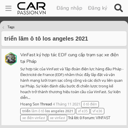
Đăng nhập
Đăng ký
Tags
triển lãm ô tô los angeles 2021
VinFast ký hợp tác EDF cung cấp trạm sạc xe điện
tại Pháp
Sự hợp tác của VinFast và Tập đoàn điện lực hàng đầu Pháp -
Électricité de France (EDF) nhằm thúc đẩy lắp đặt và vận
hành mạng lưới trạm sạc công cộng và các dịch vụ liên quan
tại Pháp. Sự kiện đánh dấu bước đi chiến lược trong kế
hoạch trở thành thương hiệu toàn cầu của VinFast. Sự kiện
diễn...
Thread
4 Tháng 11 2021
Hoang Son
ô tô điện
triển
lãm ô tô
los
angeles
2021
vf e35
vf e36
Trả lời: 0
Forum:
xe điện vinfast
xe vinfast
VINFAST