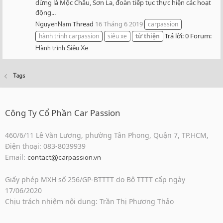
dừng là Mộc Châu, Sơn La, đoàn tiếp tục thực hiện các hoạt
động...
Thread
16 Tháng 6 2019
NguyenNam
carpassion
Trả lời: 0
Forum:
hành trình carpassion
siêu xe
từ
thiện
Hành trình Siêu Xe
Tags
Công Ty Cổ Phần Car Passion
460/6/11 Lê Văn Lương, phường Tân Phong, Quận 7, TP.HCM,
Điện thoại: 083-8039939
Email:
contact@carpassion.vn
Giấy phép MXH số 256/GP-BTTTT do Bộ TTTT cấp ngày
17/06/2020
Chịu trách nhiệm nội dung: Trần Thị Phương Thảo