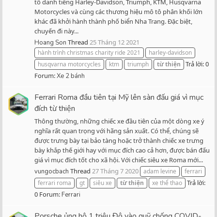
tô danh tiếng Harley-Davidson, Triumph, KTM, Husqvarna
Motorcycles và cùng các thương hiệu mô tô phân khối lớn
khác đã khởi hành thành phố biển Nha Trang. Đặc biệt,
chuyến đi này...
Thread
25 Tháng 12 2021
Hoang Son
hành trình christmas charity ride 2021
harley-davidson
Trả lời: 0
husqvarna motorcycles
ktm
triumph
từ
thiện
Forum:
Xe 2 bánh
Ferrari Roma đầu tiên tại Mỹ lên sàn đấu giá vì mục
đích từ thiện
Thông thường, những chiếc xe đầu tiên của một dòng xe ý
nghĩa rất quan trọng với hãng sản xuất. Có thể, chúng sẽ
được trưng bày tại bảo tàng hoặc trở thành chiếc xe trưng
bày khắp thế giới hay với mục đích cao cả hơn, được bán đấu
giá vì mục đích tốt cho xã hội. Với chiếc siêu xe Roma mới...
Thread
27 Tháng 7 2020
vungocbach
adam levine
ferrari
Trả lời:
ferrari roma
gt
siêu xe
từ
thiện
xe thể thao
0
Forum:
Ferrari
Porsche ủng hộ 1 triệu Đô vào quỹ chống COVID-