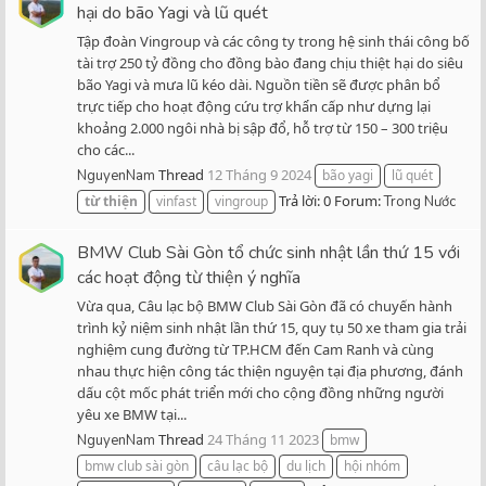
hại do bão Yagi và lũ quét
Tập đoàn Vingroup và các công ty trong hệ sinh thái công bố
tài trợ 250 tỷ đồng cho đồng bào đang chịu thiệt hại do siêu
bão Yagi và mưa lũ kéo dài. Nguồn tiền sẽ được phân bổ
trực tiếp cho hoạt động cứu trợ khẩn cấp như dựng lại
khoảng 2.000 ngôi nhà bị sập đổ, hỗ trợ từ 150 – 300 triệu
cho các...
Thread
12 Tháng 9 2024
NguyenNam
bão yagi
lũ quét
Trả lời: 0
Forum:
từ
thiện
vinfast
vingroup
Trong Nước
BMW Club Sài Gòn tổ chức sinh nhật lần thứ 15 với
các hoạt động từ thiện ý nghĩa
Vừa qua, Câu lạc bộ BMW Club Sài Gòn đã có chuyến hành
trình kỷ niệm sinh nhật lần thứ 15, quy tụ 50 xe tham gia trải
nghiệm cung đường từ TP.HCM đến Cam Ranh và cùng
nhau thực hiện công tác thiện nguyện tại địa phương, đánh
dấu cột mốc phát triển mới cho cộng đồng những người
yêu xe BMW tại...
Thread
24 Tháng 11 2023
NguyenNam
bmw
bmw club sài gòn
câu lạc bộ
du lịch
hội nhóm