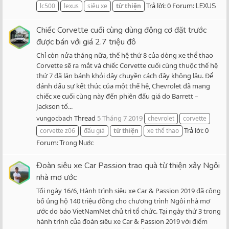
Trả lời: 0
Forum:
lc500
lexus
siêu xe
từ
thiện
LEXUS
Chiếc Corvette cuối cùng dùng động cơ đặt trước
được bán với giá 2.7 triệu đô
Chỉ còn nửa tháng nữa, thế hệ thứ 8 của dòng xe thể thao
Corvette sẽ ra mắt và chiếc Corvette cuối cùng thuộc thế hệ
thứ 7 đã lăn bánh khỏi dây chuyền cách đây không lâu. Để
đánh dấu sự kết thúc của một thế hệ, Chevrolet đã mang
chiếc xe cuối cùng này đến phiên đấu giá do Barrett –
Jackson tổ...
Thread
5 Tháng 7 2019
vungocbach
chevrolet
corvette
Trả lời: 0
corvette z06
đấu giá
từ
thiện
xe thể thao
Forum:
Trong Nước
Đoàn siêu xe Car Passion trao quà từ thiện xây Ngôi
nhà mơ ước
Tối ngày 16/6, Hành trình siêu xe Car & Passion 2019 đã công
bố ủng hộ 140 triệu đồng cho chương trình Ngôi nhà mơ
ước do báo VietNamNet chủ trì tổ chức. Tại ngày thứ 3 trong
hành trình của đoàn siêu xe Car & Passion 2019 với điểm