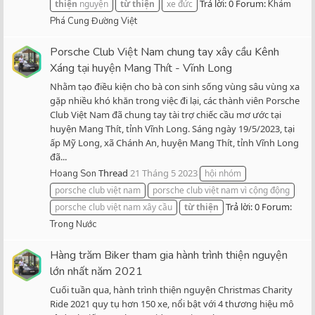
Trả lời: 0
Forum:
thiện
nguyện
từ
thiện
xe đức
Khám
Phá Cung Đường Việt
Porsche Club Việt Nam chung tay xây cầu Kênh
Xáng tại huyện Mang Thít - Vĩnh Long
Nhằm tạo điều kiện cho bà con sinh sống vùng sâu vùng xa
gặp nhiều khó khăn trong việc đi lại, các thành viên Porsche
Club Việt Nam đã chung tay tài trợ chiếc cầu mơ ước tại
huyện Mang Thít, tỉnh Vĩnh Long. Sáng ngày 19/5/2023, tại
ấp Mỹ Long, xã Chánh An, huyện Mang Thít, tỉnh Vĩnh Long
đã...
Thread
21 Tháng 5 2023
Hoang Son
hội nhóm
porsche club việt nam
porsche club việt nam vì cộng động
Trả lời: 0
Forum:
porsche club việt nam xây cầu
từ
thiện
Trong Nước
Hàng trăm Biker tham gia hành trình thiện nguyện
lớn nhất năm 2021
Cuối tuần qua, hành trình thiện nguyện Christmas Charity
Ride 2021 quy tụ hơn 150 xe, nổi bật với 4 thương hiệu mô