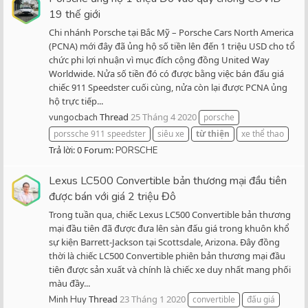
19 thế giới
Chi nhánh Porsche tại Bắc Mỹ – Porsche Cars North America
(PCNA) mới đây đã ủng hộ số tiền lên đến 1 triệu USD cho tổ
chức phi lợi nhuận vì mục đích cộng đồng United Way
Worldwide. Nửa số tiền đó có được bằng việc bán đấu giá
chiếc 911 Speedster cuối cùng, nửa còn lại được PCNA ủng
hộ trực tiếp...
Thread
25 Tháng 4 2020
vungocbach
porsche
porssche 911 speedster
siêu xe
từ
thiện
xe thể thao
Trả lời: 0
Forum:
PORSCHE
Lexus LC500 Convertible bản thương mại đầu tiên
được bán với giá 2 triệu Đô
Trong tuần qua, chiếc Lexus LC500 Convertible bản thương
mại đầu tiên đã được đưa lên sàn đấu giá trong khuôn khổ
sự kiện Barrett-Jackson tại Scottsdale, Arizona. Đây đồng
thời là chiếc LC500 Convertible phiên bản thương mại đầu
tiên được sản xuất và chính là chiếc xe duy nhất mang phối
màu đầy...
Thread
23 Tháng 1 2020
Minh Huy
convertible
đấu giá