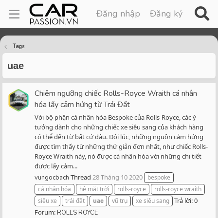
Đăng nhập
Đăng ký
Tags
uae
Chiêm ngưỡng chiếc Rolls-Royce Wraith cá nhân
hóa lấy cảm hứng từ Trái Đất
Với bộ phận cá nhân hóa Bespoke của Rolls-Royce, các ý
tưởng dành cho những chiếc xe siêu sang của khách hàng
có thể đến từ bất cứ đâu. Đôi lúc, những nguồn cảm hứng
được tìm thấy từ những thứ giản đơn nhất, như chiếc Rolls-
Royce Wraith này, nó được cá nhân hóa với những chi tiết
được lấy cảm...
Thread
28 Tháng 10 2020
vungocbach
bespoke
cá nhân hóa
hệ mặt trời
rolls-royce
rolls-royce wraith
Trả lời: 0
siêu xe
trái đất
uae
vũ trụ
xe siêu sang
Forum:
ROLLS ROYCE