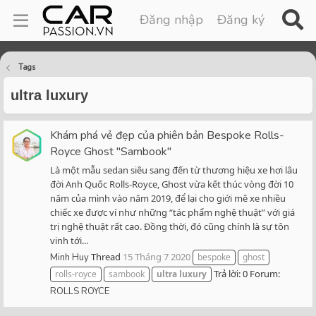
Đăng nhập
Đăng ký
Tags
ultra luxury
Khám phá vẻ đẹp của phiên bản Bespoke Rolls-
Royce Ghost "Sambook"
Là một mẫu sedan siêu sang đến từ thương hiệu xe hơi lâu
đời Anh Quốc Rolls-Royce, Ghost vừa kết thúc vòng đời 10
năm của mình vào năm 2019, để lại cho giới mê xe nhiều
chiếc xe được ví như những “tác phẩm nghệ thuật” với giá
trị nghệ thuật rất cao. Đồng thời, đó cũng chính là sự tôn
vinh tới...
Thread
15 Tháng 7 2020
Minh Huy
bespoke
ghost
Trả lời: 0
Forum:
rolls-royce
sambook
ultra
luxury
ROLLS ROYCE