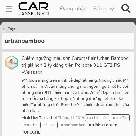
Đăng nhập
Đăng ký
Tags
urbanbamboo
Chiêm ngưỡng màu sơn Chromaflair Urban Bamboo
trị giá hơn 2 tỷ đồng trên Porsche 911 GT2 RS
Weissach
911 luôn mang trên mình vẻ đẹp rất riêng. Những chiếc 911
phiên bản mới vẫn mang chung một ngôn ngữ thiết kế với
những chiếc 911 nhiều năm về trước. Với vẻ đẹp đã làm nên
tên tuổi của hãng kết hợp với những đường nét thiết kế
hiện đại, những chiếc Porsche 911 chiếm được cảm tình của
phần lớn...
Thread
16 Tháng 11 2019
Minh Huy
cá nhân hóa
màu độc
Trả lời: 0
Forum:
porsche
siêu xe
urbanbamboo
PORSCHE