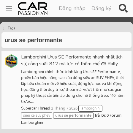
Đăng nhập
Đăng ký
Tags
urus se performante
Lamborghini Urus SE Performante nhanh nhất lịch
sử, công suất 812 mã lực, có thêm chế độ Rally
Lamborghini chính thức trình làng Urus SE Performante,
phiên bản hiệu năng cao của dòng siêu xe SUV PHEV, thiết
lập tiêu chuẩn mới về hiệu suất, động lực học và khí động
học, đồng thời duy trì sự thoải mái vượt trội nhờ các giải
pháp kỹ thuật cải tiến áp dụng cho hệ thống treo. "40 năm
trước...
Thread
2 Tháng 7 2026
Supercar
lamborghini
Trả lời: 0
Forum:
siêu xe suv phev
urus
se
performante
Lamborghini