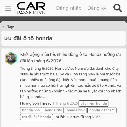
Đăng nhập
Đăng ký
Tags
ưu đãi ô tô honda
Khởi động mùa hè, nhiều dòng ô tô Honda hưởng ưu
đãi lớn tháng 6/2026!
Trong tháng 6/2026, Honda Việt Nam ưu đãi dành cho City
100% lệ phí trước bạ, BR-V và HR-V tặng 50% lệ phí trước bạ
cùng nhiều quà tặng đặc biệt. Với mong muốn mang đến
nhiều hơn nữa cơ hội trải nghiệm các mẫu xe ô tô Honda và
tận hưởng những khoảnh khắc mùa hè tuyệt vời cho Khách
hàng, Honda...
Thread
1 Tháng 6 2026
Hoang Son
bảo hiểm
honda
honda
br-v
honda
city
honda
hr-v
honda
việt nam
Trả lời: 0
Forum:
ưu
đãi ô tô
honda
Trong Nước