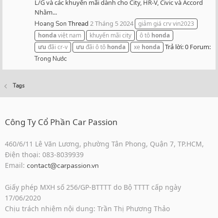
L/G và các khuyến mãi dành cho City, HR-V, Civic và Accord
Nhằm...
Thread
2 Tháng 5 2024
Hoang Son
giảm giá crv vin2023
honda
việt nam
khuyến mãi city
ô tô
honda
Trả lời: 0
Forum:
ưu
đãi cr-v
ưu
đãi ô tô
honda
xe
honda
Trong Nước
Tags
Công Ty Cổ Phần Car Passion
460/6/11 Lê Văn Lương, phường Tân Phong, Quận 7, TP.HCM,
Điện thoại: 083-8039939
Email:
contact@carpassion.vn
Giấy phép MXH số 256/GP-BTTTT do Bộ TTTT cấp ngày
17/06/2020
Chịu trách nhiệm nội dung: Trần Thị Phương Thảo