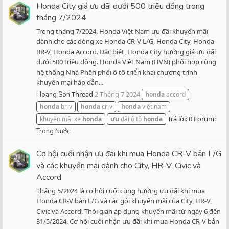
Honda City giá ưu đãi dưới 500 triệu đồng trong
tháng 7/2024
Trong tháng 7/2024, Honda Việt Nam ưu đãi khuyến mãi
dành cho các dòng xe Honda CR-V L/G, Honda City, Honda
BR-V, Honda Accord. Đặc biệt, Honda City hưởng giá ưu đãi
dưới 500 triệu đồng. Honda Việt Nam (HVN) phối hợp cùng
hệ thống Nhà Phân phối ô tô triển khai chương trình
khuyến mại hấp dẫn...
Thread
2 Tháng 7 2024
Hoang Son
honda
accord
honda
br-v
honda
cr-v
honda
việt nam
Trả lời: 0
Forum:
khuyến mãi xe
honda
ưu
đãi ô tô
honda
Trong Nước
Cơ hội cuối nhận ưu đãi khi mua Honda CR-V bản L/G
và các khuyến mãi dành cho City, HR-V, Civic và
Accord
Tháng 5/2024 là cơ hội cuối cùng hưởng ưu đãi khi mua
Honda CR-V bản L/G và các gói khuyến mãi của City, HR-V,
Civic và Accord. Thời gian áp dụng khuyến mãi từ ngày 6 đến
31/5/2024. Cơ hội cuối nhận ưu đãi khi mua Honda CR-V bản