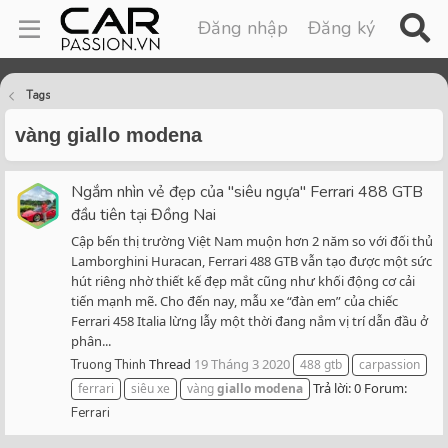
Đăng nhập
Đăng ký
Tags
vàng giallo modena
Ngắm nhìn vẻ đẹp của "siêu ngựa" Ferrari 488 GTB
đầu tiên tại Đồng Nai
Cập bến thị trường Việt Nam muộn hơn 2 năm so với đối thủ
Lamborghini Huracan, Ferrari 488 GTB vẫn tạo được một sức
hút riêng nhờ thiết kế đẹp mắt cũng như khối động cơ cải
tiến mạnh mẽ. Cho đến nay, mẫu xe “đàn em” của chiếc
Ferrari 458 Italia lừng lẫy một thời đang nắm vị trí dẫn đầu ở
phân...
Thread
19 Tháng 3 2020
Truong Thinh
488 gtb
carpassion
Trả lời: 0
Forum:
ferrari
siêu xe
vàng
giallo
modena
Ferrari