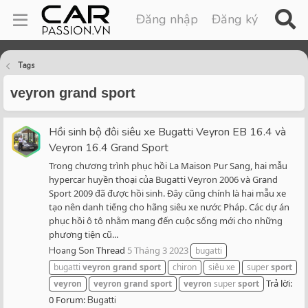
Đăng nhập
Đăng ký
Tags
veyron grand sport
Hồi sinh bộ đôi siêu xe Bugatti Veyron EB 16.4 và
Veyron 16.4 Grand Sport
Trong chương trình phục hồi La Maison Pur Sang, hai mẫu
hypercar huyền thoại của Bugatti Veyron 2006 và Grand
Sport 2009 đã được hồi sinh. Đây cũng chính là hai mẫu xe
tạo nên danh tiếng cho hãng siêu xe nước Pháp. Các dự án
phục hồi ô tô nhằm mang đến cuộc sống mới cho những
phương tiện cũ...
Thread
5 Tháng 3 2023
Hoang Son
bugatti
bugatti
veyron
grand
sport
chiron
siêu xe
super
sport
Trả lời:
veyron
veyron
grand
sport
veyron
super
sport
0
Forum:
Bugatti