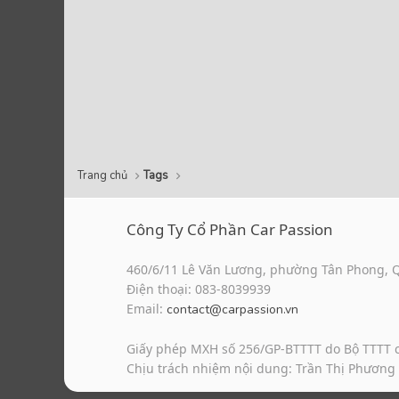
Trang chủ
Tags
Công Ty Cổ Phần Car Passion
460/6/11 Lê Văn Lương, phường Tân Phong, 
Điện thoại: 083-8039939
Email:
contact@carpassion.vn
Giấy phép MXH số 256/GP-BTTTT do Bộ TTTT 
Chịu trách nhiệm nội dung: Trần Thị Phương