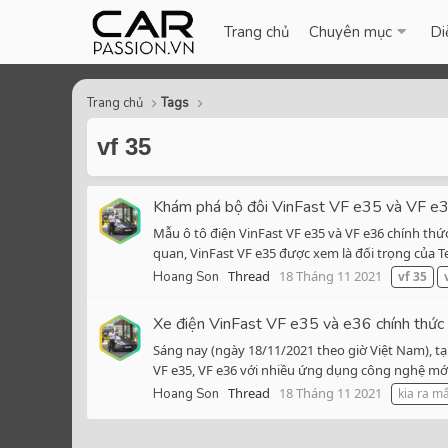
Trang chủ
Chuyên mục
Di
Trang chủ
Tags
vf 35
Khám phá bộ đôi VinFast VF e35 và VF e3
Mẫu ô tô điện VinFast VF e35 và VF e36 chính thức
quan, VinFast VF e35 được xem là đối trọng của Te
Thread
18 Tháng 11 2021
Hoang Son
vf
35
Xe điện VinFast VF e35 và e36 chính thức
Sáng nay (ngày 18/11/2021 theo giờ Việt Nam), tại
VF e35, VF e36 với nhiều ứng dụng công nghệ mới 
Thread
18 Tháng 11 2021
Hoang Son
kia ra m