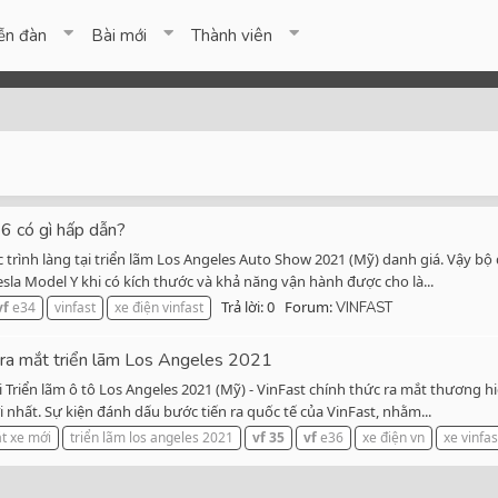
ễn đàn
Bài mới
Thành viên
6 có gì hấp dẫn?
 trình làng tại triển lãm Los Angeles Auto Show 2021 (Mỹ) danh giá. Vậy bộ
sla Model Y khi có kích thước và khả năng vận hành được cho là...
Trả lời: 0
Forum:
vf
e34
vinfast
xe điện vinfast
VINFAST
 ra mắt triển lãm Los Angeles 2021
 Triển lãm ô tô Los Angeles 2021 (Mỹ) - VinFast chính thức ra mắt thương hi
nhất. Sự kiện đánh dấu bước tiến ra quốc tế của VinFast, nhằm...
ắt xe mới
triển lãm los angeles 2021
vf
35
vf
e36
xe điện vn
xe vinfas