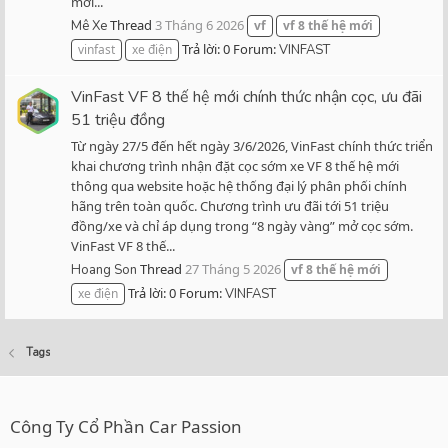
mới...
Thread
3 Tháng 6 2026
Mê Xe
vf
vf
8
thế
hệ
mới
Trả lời: 0
Forum:
vinfast
xe điện
VINFAST
VinFast VF 8 thế hệ mới chính thức nhận cọc, ưu đãi
51 triệu đồng
Từ ngày 27/5 đến hết ngày 3/6/2026, VinFast chính thức triển
khai chương trình nhận đặt cọc sớm xe VF 8 thế hệ mới
thông qua website hoặc hệ thống đại lý phân phối chính
hãng trên toàn quốc. Chương trình ưu đãi tới 51 triệu
đồng/xe và chỉ áp dụng trong “8 ngày vàng” mở cọc sớm.
VinFast VF 8 thế...
Thread
27 Tháng 5 2026
Hoang Son
vf
8
thế
hệ
mới
Trả lời: 0
Forum:
xe điện
VINFAST
Tags
Công Ty Cổ Phần Car Passion