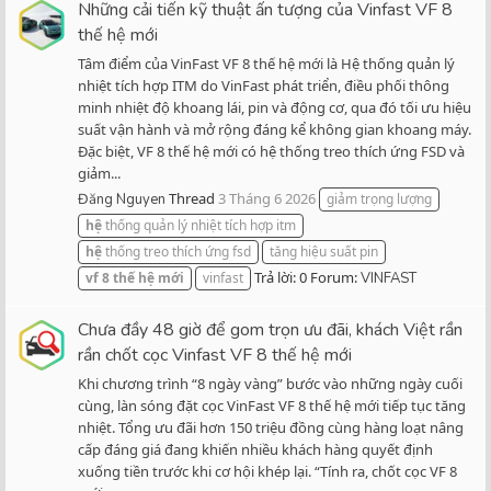
Những cải tiến kỹ thuật ấn tượng của Vinfast VF 8
thế hệ mới
Tâm điểm của VinFast VF 8 thế hệ mới là Hệ thống quản lý
nhiệt tích hợp ITM do VinFast phát triển, điều phối thông
minh nhiệt độ khoang lái, pin và động cơ, qua đó tối ưu hiệu
suất vận hành và mở rộng đáng kể không gian khoang máy.
Đặc biệt, VF 8 thế hệ mới có hệ thống treo thích ứng FSD và
giảm...
Thread
3 Tháng 6 2026
Đăng Nguyen
giảm trọng lượng
hệ
thống quản lý nhiệt tích hợp itm
hệ
thống treo thích ứng fsd
tăng hiệu suất pin
Trả lời: 0
Forum:
vf
8
thế
hệ
mới
vinfast
VINFAST
Chưa đầy 48 giờ để gom trọn ưu đãi, khách Việt rần
rần chốt cọc Vinfast VF 8 thế hệ mới
Khi chương trình “8 ngày vàng” bước vào những ngày cuối
cùng, làn sóng đặt cọc VinFast VF 8 thế hệ mới tiếp tục tăng
nhiệt. Tổng ưu đãi hơn 150 triệu đồng cùng hàng loạt nâng
cấp đáng giá đang khiến nhiều khách hàng quyết định
xuống tiền trước khi cơ hội khép lại. “Tính ra, chốt cọc VF 8