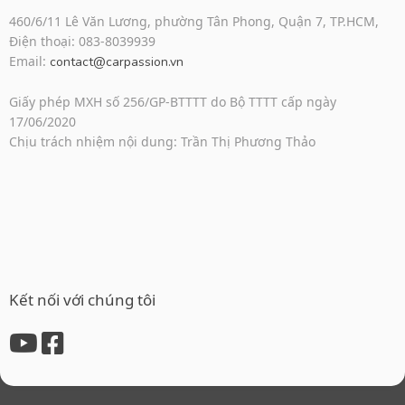
460/6/11 Lê Văn Lương, phường Tân Phong, Quận 7, TP.HCM,
Điện thoại: 083-8039939
Email:
contact@carpassion.vn
Giấy phép MXH số 256/GP-BTTTT do Bộ TTTT cấp ngày
17/06/2020
Chịu trách nhiệm nội dung: Trần Thị Phương Thảo
Kết nối với chúng tôi