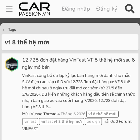
Đăng nhập
Đăng ký
Tags
vf 8 thế hệ mới
12.728 đơn đặt hàng VinFast VF 8 thế hệ mới sau 8
ngày mở bán
VinFast công bố đã lập kỷ lục bán hàng mới dành cho mẫu
SUV điện cao cấp cỡ D với 12.728 đơn đặt hàng xe VF 8 thế
hệ mới chỉ sau 8 ngày ưu đãi mở cọc sớm (từ 27/5 đến
3/6/2026). Dự kiến những khách hàng đầu tiên sẽ chính thức
nhận bàn giao xe vào cuối tháng 7/2026. 12.728 đơn đặt
hàng VF 8 thế...
Thread
4 Tháng 6 2026
Hữu Vương
vf
8
thế
hệ
mới
Trả lời: 0
Forum:
vinfast
vinfast
vf
8
thế
hệ
mới
xe điện
VINFAST