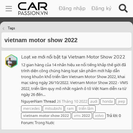
Đăng nhập
Đăng ký
Tags
vietnam motor show 2022
Loạt xe mới nổi bật tại Vietnam Motor Show 2022
12 gian hàng của 14 nhãn hiệu xe nổi tiếng khắp thế giới đã
trình diện công chúng hàng loạt sản phẩm mới hấp dẫn
trong khuôn khổ triển lãm Vietnam Motor Show 2022, khai
mạc sáng ngày 26/10/2022. Vietnam Motor Show 2022 - VMS
2022, triển lãm quy mô nhất ngành ô tô Việt Nam diễn ra từ
ngày 26 đến...
Thread
26 Tháng 10 2022
NguyenNam
audi
honda
jeep
mercedes
mitsubishi
ram
triển lãm
Trả lời: 0
vietnam
motor
show
2022
vms
2022
volvo
Forum:
Trong Nước