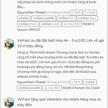
Giải pháp tài chính thông minh cho khách hàng là bước
đầu...
Thread
29 Tháng 8 2023
NguyenNam
2 bánh
mcredit
vinfast
vinfast
evo200
vinfast
feliz
vinfast
klara
Trả lời: 0
vinfast
theon
vinfast
vento
xe máy điện
Forum:
VINFAST
VinFast ưu đãi đặc biệt mùa hè - Evo200 Lite về giá
19,4 triệu đồng
Công ty TNHH Kinh doanh Thương mại & Dịch vụ VinFast
công bố triển khai chương trình ưu đãi đặc biệt “Evo200 Lite
chào Hè 2023”, với mức giá chỉ còn 19,4 triệu đồng/xe; phí
thuê bao pin đồng hạng chỉ còn 199.000 đồng/tháng.
Chương trình áp dụng từ ngày 20/6 đến 20/9/2023 qua
website VinFast hoặc...
Thread
18 Tháng 6 2023
NguyenNam
2 bánh
vinfast
Trả lời: 0
Forum:
vinfast
evo200
xe máy điện
Xe 2 bánh
VinFast tặng quà Valentine cho khách hàng mua xe
máy điện