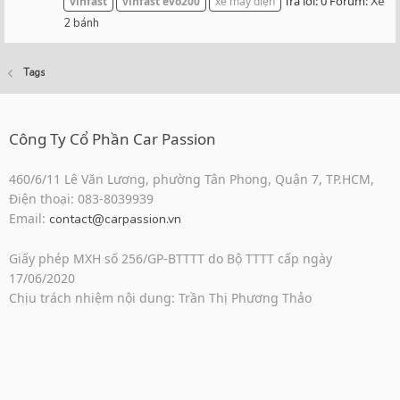
Trả lời: 0
Forum:
vinfast
vinfast
evo200
xe máy điện
Xe
2 bánh
Tags
Công Ty Cổ Phần Car Passion
460/6/11 Lê Văn Lương, phường Tân Phong, Quận 7, TP.HCM,
Điện thoại: 083-8039939
Email:
contact@carpassion.vn
Giấy phép MXH số 256/GP-BTTTT do Bộ TTTT cấp ngày
17/06/2020
Chịu trách nhiệm nội dung: Trần Thị Phương Thảo