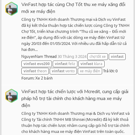
VinFast hợp tác cùng Chợ Tốt thu xe máy xăng đổi
mới xe máy điện
Công ty TNHH Kinh doanh Thương mại và Dịch vụ VinFast
đã ký kết thỏa thuận hợp tác chiến lược cùng Công ty TNHH
Chợ Tốt, triển khai chương trình “Thu cũ xe xăng – Đổi mới
xe điện”, áp dụng đối với các dòng xe máy điện VinFast từ
ngày 20/03 đến 01/05/2024. Với nhiều ưu đãi hấp dẫn từ cả
hai đơn...
Thread
30 Tháng 3 2024
NguyenNam
chợ tốt xe
vinfast
vinfast
evo200
vinfast
feliz
vinfast
klara
Trả lời: 0
vinfast
theon
vinfast
vento
xe máy điện
Forum:
Xe 2 bánh
VinFast hợp tác chiến lược với Mcredit, cung cấp giải
pháp hỗ trợ tài chính cho khách hàng mua xe máy
điện
Công ty TNHH Kinh doanh Thương mại & Dịch vụ VinFast và
Công ty Tài chính TNHH MB Shinsei (Mcredit) đã ký kết thoả
thuận hợp tác chiến lược nhằm cung cấp gói hỗ trợ tài chính
cho khách hàng mua xe máy điện VinFast trên toàn quốc.