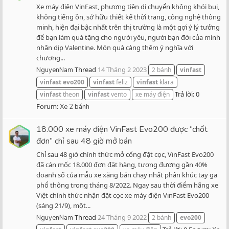
Xe máy điện VinFast, phương tiện di chuyển không khói bụi,
không tiếng ồn, sở hữu thiết kế thời trang, công nghệ thông
minh, hiện đại bậc nhất trên thị trường là một gợi ý lý tưởng
để bạn làm quà tặng cho người yêu, người bạn đời của mình
nhân dịp Valentine. Món quà càng thêm ý nghĩa với
chương...
Thread
14 Tháng 2 2023
NguyenNam
2 bánh
vinfast
vinfast
evo200
vinfast
feliz
vinfast
klara
Trả lời: 0
vinfast
theon
vinfast
vento
xe máy điện
Forum:
Xe 2 bánh
18.000 xe máy điện VinFast Evo200 được “chốt
đơn” chỉ sau 48 giờ mở bán
Chỉ sau 48 giờ chính thức mở cổng đặt cọc, VinFast Evo200
đã cán mốc 18.000 đơn đặt hàng, tương đương gần 40%
doanh số của mẫu xe xăng bán chạy nhất phân khúc tay ga
phổ thông trong tháng 8/2022. Ngay sau thời điểm hãng xe
Việt chính thức nhận đặt cọc xe máy điện VinFast Evo200
(sáng 21/9), một...
Thread
24 Tháng 9 2022
NguyenNam
2 bánh
evo200