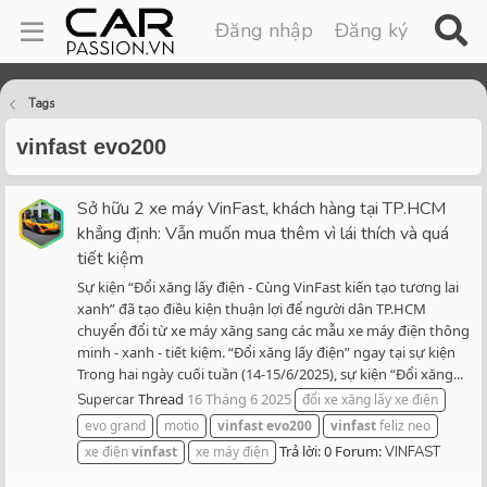
Đăng nhập
Đăng ký
Tags
vinfast evo200
Sở hữu 2 xe máy VinFast, khách hàng tại TP.HCM
khẳng định: Vẫn muốn mua thêm vì lái thích và quá
tiết kiệm
Sự kiện “Đổi xăng lấy điện - Cùng VinFast kiến tạo tương lai
xanh” đã tạo điều kiện thuận lợi để người dân TP.HCM
chuyển đổi từ xe máy xăng sang các mẫu xe máy điện thông
minh - xanh - tiết kiệm. “Đổi xăng lấy điện” ngay tại sự kiện
Trong hai ngày cuối tuần (14-15/6/2025), sự kiện “Đổi xăng...
Thread
16 Tháng 6 2025
Supercar
đổi xe xăng lấy xe điện
evo grand
motio
vinfast
evo200
vinfast
feliz neo
Trả lời: 0
Forum:
xe điện
vinfast
xe máy điện
VINFAST