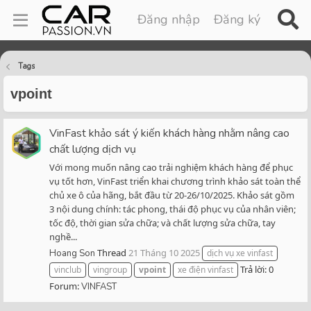
Đăng nhập
Đăng ký
Tags
vpoint
VinFast khảo sát ý kiến khách hàng nhằm nâng cao
chất lượng dịch vụ
Với mong muốn nâng cao trải nghiệm khách hàng để phục
vụ tốt hơn, VinFast triển khai chương trình khảo sát toàn thể
chủ xe ô của hãng, bắt đầu từ 20-26/10/2025. Khảo sát gồm
3 nội dung chính: tác phong, thái độ phục vụ của nhân viên;
tốc độ, thời gian sửa chữa; và chất lượng sửa chữa, tay
nghề...
Thread
21 Tháng 10 2025
Hoang Son
dịch vụ xe vinfast
Trả lời: 0
vinclub
vingroup
vpoint
xe điện vinfast
Forum:
VINFAST