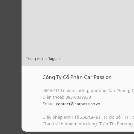
Trang chủ
Tags
Công Ty Cổ Phần Car Passion
460/6/11 Lê Văn Lương, phường Tân Phong, 
Điện thoại: 083-8039939
Email:
contact@carpassion.vn
Giấy phép MXH số 256/GP-BTTTT do Bộ TTTT 
Chịu trách nhiệm nội dung: Trần Thị Phương