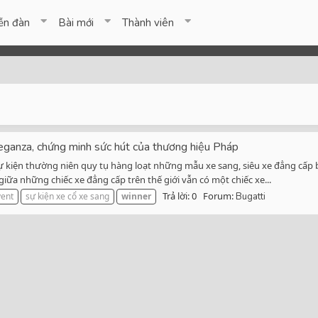
ễn đàn
Bài mới
Thành viên
leganza, chứng minh sức hút của thương hiệu Pháp
 kiện thường niên quy tụ hàng loạt những mẫu xe sang, siêu xe đẳng cấp bậc
giữa những chiếc xe đẳng cấp trên thế giới vẫn có một chiếc xe...
Trả lời: 0
Forum:
vent
sự kiện xe cổ xe sang
winner
Bugatti