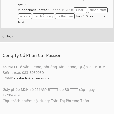
giám...
Thread
9 Tháng 11 2018
vungocbach
subaru
subaru
wrx
Trả lời: 0
Forum:
wrx
sti
xe phổ thông
xe thể thao
Trong
Nước
Tags
Công Ty Cổ Phần Car Passion
460/6/11 Lê Văn Lương, phường Tân Phong, Quận 7, TP.HCM,
Điện thoại: 083-8039939
Email:
contact@carpassion.vn
Giấy phép MXH số 256/GP-BTTTT do Bộ TTTT cấp ngày
17/06/2020
Chịu trách nhiệm nội dung: Trần Thị Phương Thảo