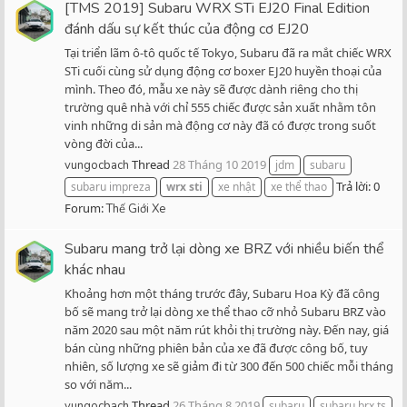
[TMS 2019] Subaru WRX STi EJ20 Final Edition
đánh dấu sự kết thúc của động cơ EJ20
Tại triển lãm ô-tô quốc tế Tokyo, Subaru đã ra mắt chiếc WRX
STi cuối cùng sử dụng động cơ boxer EJ20 huyền thoại của
mình. Theo đó, mẫu xe này sẽ được dành riêng cho thị
trường quê nhà với chỉ 555 chiếc được sản xuất nhằm tôn
vinh những di sản mà động cơ này đã có được trong suốt
vòng đời của...
Thread
28 Tháng 10 2019
vungocbach
jdm
subaru
Trả lời: 0
subaru impreza
wrx
sti
xe nhật
xe thể thao
Forum:
Thế Giới Xe
Subaru mang trở lại dòng xe BRZ với nhiều biến thể
khác nhau
Khoảng hơn một tháng trước đây, Subaru Hoa Kỳ đã công
bố sẽ mang trở lại dòng xe thể thao cỡ nhỏ Subaru BRZ vào
năm 2020 sau một năm rút khỏi thị trường này. Đến nay, giá
bán cùng những phiên bản của xe đã được công bố, tuy
nhiên, số lượng xe sẽ giảm đi từ 300 đến 500 chiếc mỗi tháng
so với năm...
Thread
26 Tháng 8 2019
vungocbach
subaru
subaru brx ts