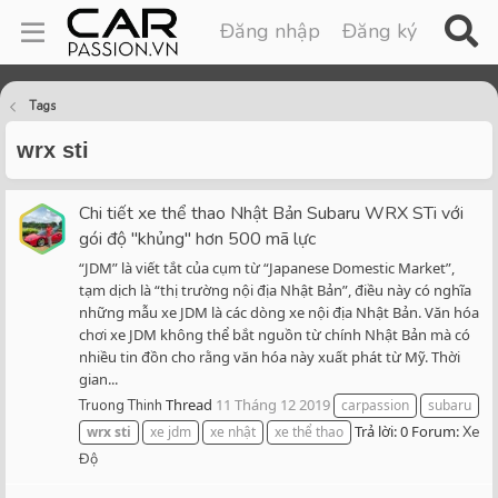
Đăng nhập
Đăng ký
Tags
wrx sti
Chi tiết xe thể thao Nhật Bản Subaru WRX STi với
gói độ "khủng" hơn 500 mã lực
“JDM” là viết tắt của cụm từ “Japanese Domestic Market”,
tạm dịch là “thị trường nội địa Nhật Bản”, điều này có nghĩa
những mẫu xe JDM là các dòng xe nội địa Nhật Bản. Văn hóa
chơi xe JDM không thể bắt nguồn từ chính Nhật Bản mà có
nhiều tin đồn cho rằng văn hóa này xuất phát từ Mỹ. Thời
gian...
Thread
11 Tháng 12 2019
Truong Thinh
carpassion
subaru
Trả lời: 0
Forum:
wrx
sti
xe jdm
xe nhật
xe thể thao
Xe
Độ