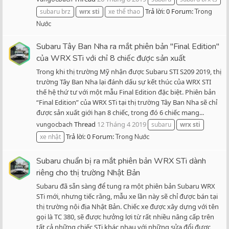
Trả lời: 0
Forum:
subaru brz
wrx
sti
xe thể thao
Trong
Nước
Subaru Tây Ban Nha ra mắt phiên bản "Final Edition"
của WRX STi với chỉ 8 chiếc được sản xuất
Trong khi thị trường Mỹ nhận được Subaru STI S209 2019, thị
trường Tây Ban Nha lại đánh dấu sự kết thúc của WRX STI
thế hệ thứ tư với một mẫu Final Edition đặc biệt. Phiên bản
“Final Edition” của WRX STi tại thị trường Tây Ban Nha sẽ chỉ
được sản xuất giới hạn 8 chiếc, trong đó 6 chiếc mang...
Thread
12 Tháng 4 2019
vungocbach
subaru
wrx
sti
Trả lời: 0
Forum:
xe nhật
Trong Nước
Subaru chuẩn bị ra mắt phiên bản WRX STi dành
riêng cho thị trường Nhật Bản
Subaru đã sẵn sàng để tung ra một phiên bản Subaru WRX
STi mới, nhưng tiếc rằng, mẫu xe lần này sẽ chỉ được bán tại
thị trường nội địa Nhật Bản. Chiếc xe được xây dựng với tên
gọi là TC 380, sẽ được hưởng lợi từ rất nhiều nâng cấp trên
tất cả những chiếc STi khác nhau với những sửa đổi được