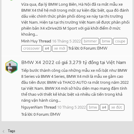
Vừa qua, đại lý BMW Long Biên, Hà Nội đã ra mắt mẫu xe
BMW X4 thế hệ mới trong một sự kiện đặc biệt, qua đó đánh
dấu việc chính thức phân phối dòng xe này tại thị trường
Việt Nam. Hiện tại tại thị trường Việt Nam sẽ được phân phối
phiên bản X4 xDrive20i M Sport với giá khởi điểm ở mức
khoảng...
Thread
16 Tháng 5 2022
Minh Huy
bimmer
bmw
coupe
Trả lời: 0
Forum:
crossover
x4
xe mới
BMW
BMW X4 2022 có giá 3,279 tỷ đồng tại Việt Nam
Tiếp bước thành công của những mẫu xe nổi bật như BMW
8 Series và BMW 4 Series, BMW X4 mới là mẫu xe gầm cao
đầu tiên được BMW và THACO AUTO ra mắt trong năm 2022
tại Việt Nam. BMW X4 mới sở hữu diện mạo mang đậm tính
thể thao với thiết kế khác biệt và nhiều cải tiến trong khả
năng vận hành cùng...
Thread
10 Tháng 5 2022
NguyenNam
bmw
x4
xe đức
Trả lời: 0
Forum:
BMW
Tags