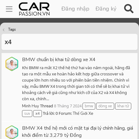
Đăng nhập
Đăng ký
Tags
x4
BMW chuẩn bị khai tử dòng xe X4
Khi BMW ra mắt X2 thế hệ thứ hai vào năm ngoái, hãng đã
tạo ra một mẫu xe hoàn hảo kết hợp giữa crossover và
coupe lớn hơn nhiều so với phiên bản tiền nhiệm. Chính vì
vậy, mẫu BMW X4 trong thời gian tới có thể sẽ bị khai tử vì
khoảng cách về giá cũng như kích cỡ của X2 và X4 không
còn xa, chính...
Thread
8 Tháng 7 2024
Minh Huy
bmw
dòng xe
khai tử
Trả lời: 0
Forum:
suv
x4
Thế Giới Xe
BMW X4 thế hệ mới có mặt tại đại lý chính hãng, giá
khởi điểm từ 3,279 tỷ Đồng