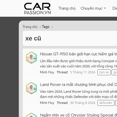
Trang chủ
Chuyên mục
Di
Trang chủ
Tags
xe cũ
Nissan GT-R50 bản giới hạn cực hiếm giá t
Lần đầu tiên được giới thiệu dưới dạng Concpet 
vào sản xuất vào cuối năm 2020, với tổng cộng 19
Thread
5 Tháng 11 2024
Minh Huy
bán lại
gi
Land Rover ra mắt chương trình phục chế 
Vào năm 2024, Land Rover từng tung ra một phiên
đam mê những chiếc Defender với diện mạo cổ điển
Thread
30 Tháng 8 2024
Minh Huy
defender
Ngắm nhìn xe cổ Chrysler Styling Special đ