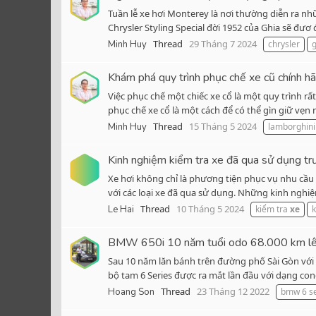
Tuần lễ xe hơi Monterey là nơi thường diễn ra nhữ
Chrysler Styling Special đời 1952 của Ghia sẽ đươ
Thread
29 Tháng 7 2024
Minh Huy
chrysler
g
Khám phá quy trình phục chế xe cũ chính hã
Việc phục chế một chiếc xe cổ là một quy trình rấ
phục chế xe cổ là một cách để có thể gìn giữ vẹn
Thread
15 Tháng 5 2024
Minh Huy
lamborghini
Kinh nghiệm kiểm tra xe đã qua sử dụng tr
Xe hơi không chỉ là phương tiện phục vụ nhu cầu đ
với các loại xe đã qua sử dụng. Những kinh nghiệ
Thread
10 Tháng 5 2024
Le Hai
kiểm tra
xe
BMW 650i 10 năm tuổi odo 68.000 km lên 
Sau 10 năm lăn bánh trên đường phố Sài Gòn với 
bộ tam 6 Series được ra mắt lần đầu với dạng conce
Thread
23 Tháng 12 2022
Hoang Son
bmw 6 se