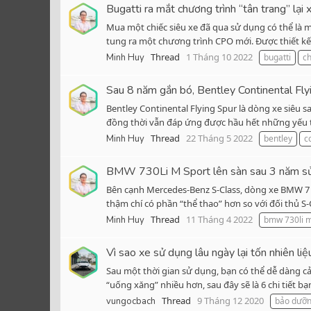
Bugatti ra mắt chương trình “tân trang” lại
Mua một chiếc siêu xe đã qua sử dụng có thể là 
tung ra một chương trình CPO mới. Được thiết kế
Thread
1 Tháng 10 2022
Minh Huy
bugatti
ch
Sau 8 năm gắn bó, Bentley Continental Fly
Bentley Continental Flying Spur là dòng xe siêu 
đồng thời vẫn đáp ứng được hầu hết những yếu tố c
Thread
22 Tháng 5 2022
Minh Huy
bentley
c
BMW 730Li M Sport lên sàn sau 3 năm sử 
Bên cạnh Mercedes-Benz S-Class, dòng xe BMW 7 
thậm chí có phần “thể thao” hơn so với đối thủ S
Thread
11 Tháng 4 2022
Minh Huy
bmw 730li m
Vì sao xe sử dụng lâu ngày lại tốn nhiên li
Sau một thời gian sử dụng, bạn có thể dễ dàng cả
“uống xăng” nhiều hơn, sau đây sẽ là 6 chi tiết b
Thread
9 Tháng 12 2020
vungocbach
bảo dưỡ