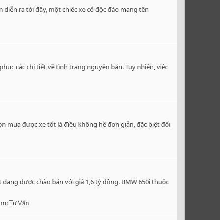
n diễn ra tới đây, một chiếc xe cổ độc đáo mang tên
hục các chi tiết về tình trạng nguyên bản. Tuy nhiên, việc
ọn mua được xe tốt là điều không hề đơn giản, đặc biệt đối
t đang được chào bán với giá 1,6 tỷ đồng. BMW 650i thuộc
um:
Tư Vấn