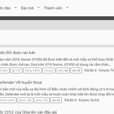
ễn đàn
Bài mới
Thành viên
riệu Đô được rao bán
vào năm 2018, Nissan GT-R50 đã được biết đến là một mẫu xe thể thao Nhật 
 chiếc được chế tạo. Dựa trên GT-R Nismo, GT-R50 sử dụng các tấm thân...
Trả lời: 0
Forum:
ới hạn
gt-r50
hàng hiếm
nissan
siêu
xe
xe
cũ
Th
Defender V8 huyền thoại
 bản mới của mẫu xe địa hình cổ điển, hoàn chỉnh với khối động cơ V-8 ma
, Defender mới lại là một mẫu xe hoàn toàn khác biệt khi được thay đổi ho
Trả lời: 0
Forum:
land rover
phục chế
phục hồi
xe
cũ
Xe Độ
ời 1952 của Ghia lên sàn đấu giá