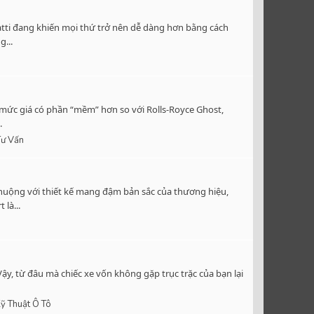
atti đang khiến mọi thứ trở nên dễ dàng hơn bằng cách
...
i mức giá có phần “mềm” hơn so với Rolls-Royce Ghost,
.
Tư Vấn
huộng với thiết kế mang đậm bản sắc của thương hiệu,
là...
y, từ đâu mà chiếc xe vốn không gặp trục trặc của bạn lại
ỹ Thuật Ô Tô