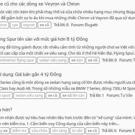
 xe cũ cho các dòng xe Veyron và Chiron
một việc tốn kém khi phải thay thế và sửa chữa nhiều hạng mục nhưng Bug
 để giảm bớt sự lo âu khi mua những chiếc Chiron và Veyron đã qua sử dụng
Trả lời: 0
Forum:
iron
cpo
veyron
xe
cũ
Bugatti
ing Spur lên sàn với mức giá hơn 8 tỷ Đồng
sang đã từng giành được rất nhiều cảm tình từ những người chơi xe Việt vớ
ao cấp của một chiếc xe siêu sang. Cho dù ở thế hệ hiện đại, Flying Spur..
Trả lời: 0
Forum:
ontinental flying spur
sedan siêu sang
xe
bán
xe
cũ
dụng: Giá bán gần 4 tỷ Đồng
Series cũng là một dòng xe sedan hạng sang cỡ lớn được nhiều người ưa c
-Class hay Audi A8. Trong số những mẫu xe BMW 7 Series, dòng 730Li M Sport 
Trả lời: 1
Forum:
 sport
sedan siêu sang
xe
cũ
xe
cũ
lên sàn
Tư Vấn
ệu hơn?
m nhận được sự tiêu hao nhiên liệu hơn trước đến từ “xế cưng” của mình. Vậ
ạn nên kiểm tra. 1. Cảm biến oxy Công dụng của cảm biến này trên...
Trả lời: 0
Forum:
ng
xe
kiểm tra
sửa chữa
tốn xăng
tư vấn
xe
cũ
K