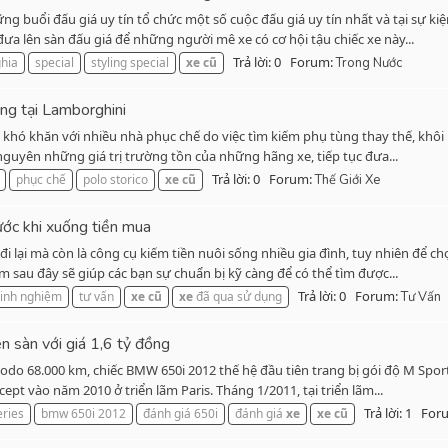
ng buổi đấu giá uy tín tổ chức một số cuộc đấu giá uy tín nhất và tại sự kiệ
 đưa lên sàn đấu giá để những người mê xe có cơ hội tậu chiếc xe này...
Trả lời: 0
Forum:
hia
special
styling special
xe
cũ
Trong Nước
ng tại Lamborghini
t khó khăn với nhiều nhà phục chế do việc tìm kiếm phụ tùng thay thế, khôi p
 nguyên những giá trị trường tồn của những hãng xe, tiếp tục đưa...
Trả lời: 0
Forum:
phục chế
polo storico
xe
cũ
Thế Giới Xe
ước khi xuống tiền mua
i lại mà còn là công cụ kiếm tiền nuôi sống nhiều gia đình, tuy nhiên để ch
m sau đây sẽ giúp các bạn sự chuẩn bị kỹ càng để có thể tìm được...
Trả lời: 0
Forum:
kinh nghiệm
tư vấn
xe
cũ
xe
đã qua sử dụng
Tư Vấn
sàn với giá 1,6 tỷ đồng
odo 68.000 km, chiếc BMW 650i 2012 thế hệ đầu tiên trang bị gói độ M Spor
pt vào năm 2010 ở triển lãm Paris. Tháng 1/2011, tại triển lãm...
Trả lời: 1
For
ries
bmw 650i 2012
đánh giá 650i
đánh giá
xe
xe
cũ