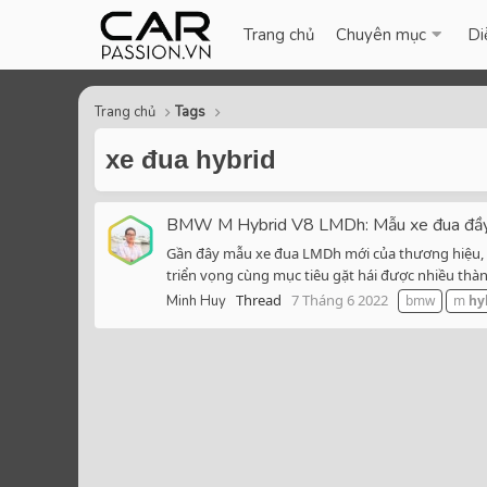
Trang chủ
Chuyên mục
Di
Trang chủ
Tags
xe đua hybrid
BMW M Hybrid V8 LMDh: Mẫu xe đua đầy t
Gần đây mẫu xe đua LMDh mới của thương hiệu, B
triển vọng cùng mục tiêu gặt hái được nhiều thành
Thread
7 Tháng 6 2022
Minh Huy
bmw
m
hy