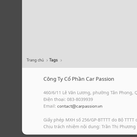
Trang chủ
Tags
Công Ty Cổ Phần Car Passion
460/6/11 Lê Văn Lương, phường Tân Phong, 
Điện thoại: 083-8039939
Email:
contact@carpassion.vn
Giấy phép MXH số 256/GP-BTTTT do Bộ TTTT 
Chịu trách nhiệm nội dung: Trần Thị Phương