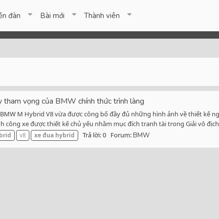
ễn đàn
Bài mới
Thành viên
ham vọng của BMW chính thức trình làng
MW M Hybrid V8 vừa được công bố đầy đủ những hình ảnh về thiết kế ngoại
 công xe được thiết kế chủ yếu nhằm mục đích tranh tài trong Giải vô địch.
Trả lời: 0
Forum:
brid
v8
xe
đua
hybrid
BMW