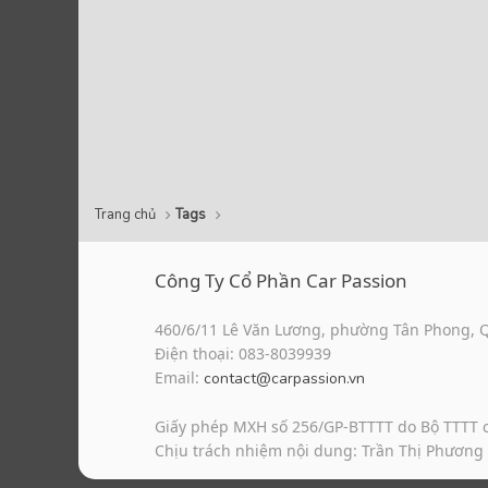
Trang chủ
Tags
Công Ty Cổ Phần Car Passion
460/6/11 Lê Văn Lương, phường Tân Phong, 
Điện thoại: 083-8039939
Email:
contact@carpassion.vn
Giấy phép MXH số 256/GP-BTTTT do Bộ TTTT 
Chịu trách nhiệm nội dung: Trần Thị Phương