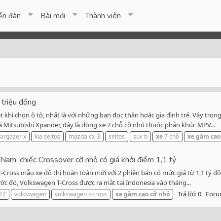
ễn đàn
Bài mới
Thành viên
triệu đồng
khi chọn ô tô, nhất là với những bạn đọc thân hoặc gia đình trẻ. Vậy tron
Mitsubishi Xpander, đây là dòng xe 7 chỗ cỡ nhỏ thuộc phân khúc MPV...
targazer x
kia seltos
mazda cx-3
seltos
suv b
xe
7 chỗ
xe
gầm
cao
am, chiếc Crossover cỡ nhỏ có giá khởi điểm 1,1 tỷ
Cross mẫu xe đô thị hoàn toàn mới với 2 phiên bản có mức giá từ 1,1 tỷ đ
rước đó, Volkswagen T-Cross được ra mắt tại Indonesia vào tháng...
Trả lời: 0
Foru
022
volkswagen
volkswagen t-cross
xe
gầm
cao
cỡ
nhỏ