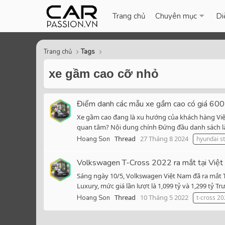
Trang chủ
Chuyên mục
Di
Trang chủ
Tags
xe gầm cao cỡ nhỏ
Điểm danh các mẫu xe gầm cao có giá 600 
Xe gầm cao đang là xu hướng của khách hàng Việt 
quan tâm? Nội dung chính Đứng đầu danh sách là 
Thread
27 Tháng 8 2024
Hoang Son
hyundai s
Volkswagen T-Cross 2022 ra mắt tại Việt N
Sáng ngày 10/5, Volkswagen Việt Nam đã ra mắt T-
Luxury, mức giá lần lượt là 1,099 tỷ và 1,299 tỷ T
Thread
10 Tháng 5 2022
Hoang Son
t-cross 2