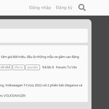
Đăng nhập
Đăng ký
g tầm giá 600 triệu, đâu là những mẫu xe gầm cao đáng
Trả lời: 0
Forum:
cỡ
nhỏ
xforce
xpander
Tư Vấn
ồng. Volkswagen T-Cross 2022 với 2 phiên bản Elegance và
m:
VOLKSWAGEN