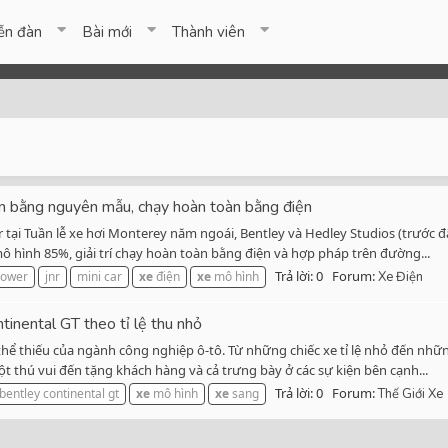
ễn đàn
Bài mới
Thành viên
ần bằng nguyên mẫu, chạy hoàn toàn bằng điện
r tại Tuần lễ xe hơi Monterey năm ngoái, Bentley và Hedley Studios (trước đ
mô hình 85%, giải trí chạy hoàn toàn bằng điện và hợp pháp trên đường...
Trả lời: 0
Forum:
lower
jnr
mini car
xe
điện
xe
mô hình
Xe Điện
inental GT theo tỉ lệ thu nhỏ
ể thiếu của ngành công nghiệp ô-tô. Từ những chiếc xe tỉ lệ nhỏ đến những
 thú vui đến tặng khách hàng và cả trưng bày ở các sự kiện bên cạnh...
Trả lời: 0
Forum:
bentley continental gt
xe
mô hình
xe
sang
Thế Giới Xe