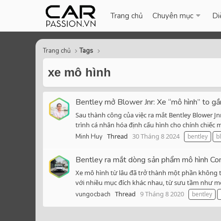
Trang chủ
Chuyên mục
Di
Trang chủ
Tags
xe mô hình
Bentley mở Blower Jnr: Xe “mô hình” to g
Sau thành công của việc ra mắt Bentley Blower Jn
trình cá nhân hóa định cấu hình cho chính chiếc 
Thread
30 Tháng 8 2024
Minh Huy
bentley
b
Bentley ra mắt dòng sản phẩm mô hình Cont
Xe mô hình từ lâu đã trở thành một phần không th
với nhiều mục đích khác nhau, từ sưu tầm như một
Thread
9 Tháng 8 2020
vungocbach
bentley