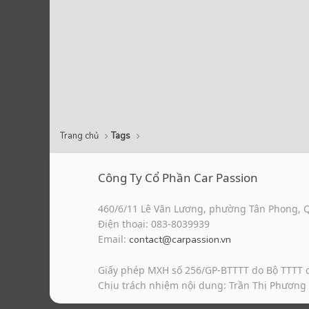
Trang chủ
Tags
Công Ty Cổ Phần Car Passion
460/6/11 Lê Văn Lương, phường Tân Phong, 
Điện thoại: 083-8039939
Email:
contact@carpassion.vn
Giấy phép MXH số 256/GP-BTTTT do Bộ TTTT 
Chịu trách nhiệm nội dung: Trần Thị Phương