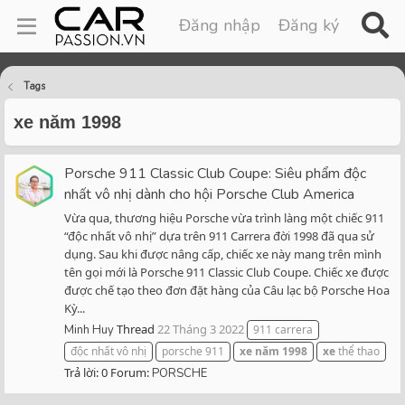
Đăng nhập
Đăng ký
Tags
xe năm 1998
Porsche 911 Classic Club Coupe: Siêu phẩm độc
nhất vô nhị dành cho hội Porsche Club America
Vừa qua, thương hiệu Porsche vừa trình làng một chiếc 911
“độc nhất vô nhị” dựa trên 911 Carrera đời 1998 đã qua sử
dụng. Sau khi được nâng cấp, chiếc xe này mang trên mình
tên gọi mới là Porsche 911 Classic Club Coupe. Chiếc xe được
được chế tạo theo đơn đặt hàng của Câu lạc bộ Porsche Hoa
Kỳ...
Thread
22 Tháng 3 2022
Minh Huy
911 carrera
độc nhất vô nhị
porsche 911
xe
năm
1998
xe
thể thao
Trả lời: 0
Forum:
PORSCHE