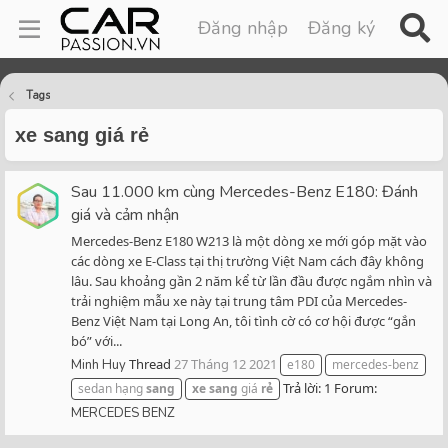
Đăng nhập
Đăng ký
Tags
xe sang giá rẻ
Sau 11.000 km cùng Mercedes-Benz E180: Đánh
giá và cảm nhận
Mercedes-Benz E180 W213 là một dòng xe mới góp mặt vào
các dòng xe E-Class tại thị trường Việt Nam cách đây không
lâu. Sau khoảng gần 2 năm kể từ lần đầu được ngắm nhìn và
trải nghiệm mẫu xe này tại trung tâm PDI của Mercedes-
Benz Việt Nam tại Long An, tôi tình cờ có cơ hội được “gắn
bó” với...
Thread
27 Tháng 12 2021
Minh Huy
e180
mercedes-benz
Trả lời: 1
Forum:
sedan hạng
sang
xe
sang
giá
rẻ
MERCEDES BENZ