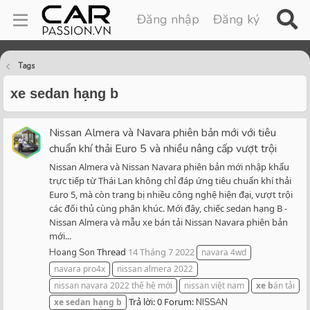
Đăng nhập
Đăng ký
Tags
xe sedan hạng b
Nissan Almera và Navara phiên bản mới với tiêu
chuẩn khí thải Euro 5 và nhiều nâng cấp vượt trội
Nissan Almera và Nissan Navara phiên bản mới nhập khẩu
trực tiếp từ Thái Lan không chỉ đáp ứng tiêu chuẩn khí thải
Euro 5, mà còn trang bị nhiều công nghệ hiện đại, vượt trội
các đối thủ cùng phân khúc. Mới đây, chiếc sedan hạng B -
Nissan Almera và mẫu xe bán tải Nissan Navara phiên bản
mới...
Thread
14 Tháng 7 2022
Hoang Son
navara 4wd
navara pro4x
nissan almera 2022
nissan navara 2022 thế hệ mới
nissan việt nam
xe
b
án tải
Trả lời: 0
Forum:
xe
sedan
hạng
b
NISSAN