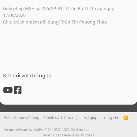
Giấy phép MXH số 256/GP-BTTTT do Bộ TTTT cấp ngày
17/06/2020
Chịu trách nhiệm nội dung: Trần Thị Phương Thảo
Kết nối với chúng tôi
Điều khoản sử dụng
Chính sách bảo mật
Trợ giúp
Trang chủ
R
S
S
®
Forum software by XenForo
© 2010-2021 XenForo Ltd.
XenForo SEO Add-on by XF2SEO