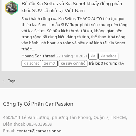
Bộ đôi Kia Seltos và Kia Sonet khuấy động phân
khúc SUV cỡ nhỏ tại Việt Nam
Sau thành công của Kia Seltos, THACO AUTO tiếp tục giới
thiêu Kia Sonet - mẫu SUV được phát triển chung nền tảng
với Kia Seltos. Sở hữu kích thước tối ưu, không gian bên
trong rộng rãi cùng kiểu dáng cá tính, thể thao. Khả năng
vận hành linh hoạt, an toàn và hiệu quả kinh tế. Kia Sonet
“thổi”...
Thread
22 Tháng 10 2021
Hoang Son
kia
kia seltos
Trả lời: 0
Forum:
kia sonet
xe
mới
xe
suv
cỡ
nhỏ
KIA
Tags
Công Ty Cổ Phần Car Passion
460/6/11 Lê Văn Lương, phường Tân Phong, Quận 7, TP.HCM,
Điện thoại: 083-8039939
Email:
contact@carpassion.vn