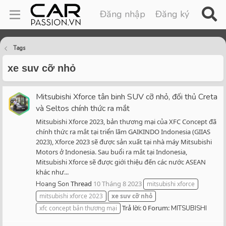
Đăng nhập
Đăng ký
Tags
xe suv cỡ nhỏ
Mitsubishi Xforce tân binh SUV cỡ nhỏ, đối thủ Creta
và Seltos chính thức ra mắt
Mitsubishi Xforce 2023, bản thương mại của XFC Concept đã
chính thức ra mắt tại triển lãm GAIKINDO Indonesia (GIIAS
2023), Xforce 2023 sẽ được sản xuất tại nhà máy Mitsubishi
Motors ở Indonesia. Sau buổi ra mắt tại Indonesia,
Mitsubishi Xforce sẽ được giới thiệu đến các nước ASEAN
khác như...
Thread
10 Tháng 8 2023
Hoang Son
mitsubishi xforce
mitsubishi xforce 2023
xe
suv
cỡ
nhỏ
Trả lời: 0
Forum:
xfc concept bản thương mại
MITSUBISHI