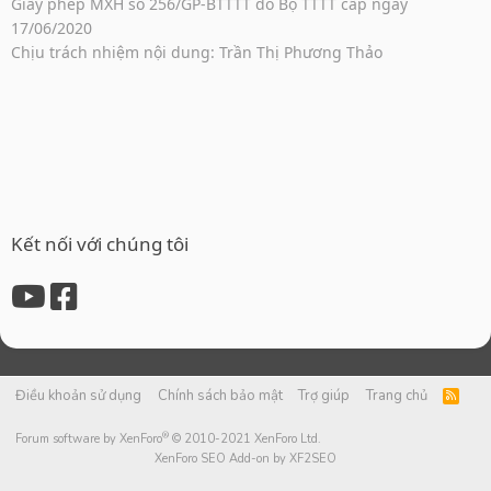
Giấy phép MXH số 256/GP-BTTTT do Bộ TTTT cấp ngày
17/06/2020
Chịu trách nhiệm nội dung: Trần Thị Phương Thảo
Kết nối với chúng tôi
Điều khoản sử dụng
Chính sách bảo mật
Trợ giúp
Trang chủ
R
S
S
®
Forum software by XenForo
© 2010-2021 XenForo Ltd.
XenForo SEO Add-on by XF2SEO