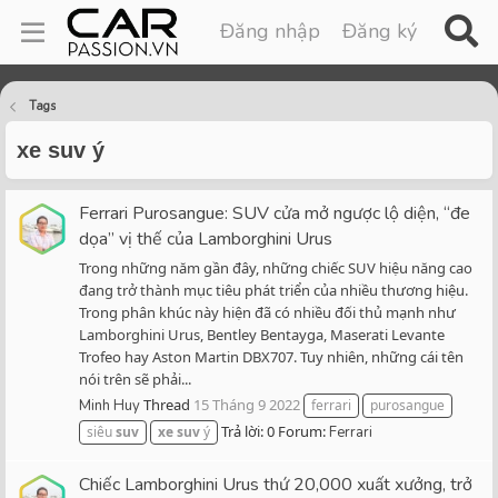
Đăng nhập
Đăng ký
Tags
xe suv ý
Ferrari Purosangue: SUV cửa mở ngược lộ diện, “đe
dọa” vị thế của Lamborghini Urus
Trong những năm gần đây, những chiếc SUV hiệu năng cao
đang trở thành mục tiêu phát triển của nhiều thương hiệu.
Trong phân khúc này hiện đã có nhiều đối thủ mạnh như
Lamborghini Urus, Bentley Bentayga, Maserati Levante
Trofeo hay Aston Martin DBX707. Tuy nhiên, những cái tên
nói trên sẽ phải...
Thread
15 Tháng 9 2022
Minh Huy
ferrari
purosangue
Trả lời: 0
Forum:
siêu
suv
xe
suv
ý
Ferrari
Chiếc Lamborghini Urus thứ 20,000 xuất xưởng, trở