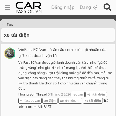
Đăng nhập
Đăng ký
Tags
xe tải điện
VinFast EC Van - “cần câu cơm” siêu lợi nhuận của
giới kinh doanh vận tải
VinFast EC Van được giới kinh doanh vận tải ví như “gà đẻ
trứng vàng” nhờ giá trị kinh tế mang lại. Với thiết kế thực
dụng, công năng vượt trội cùng mức giá dễ tiếp cận, mẫu xe
van điện này đang dần thay thế những chiếc xe tải xăng cũ
kỹ, trở thành lựa chọn số 1 cho nhu cầu vận chuyển trong
đô...
Thread
5 Tháng 2 2026
Hoang Son
ec van
vận
tải
điện
Trả
vinfast ec van
xe
điện
xe
kinh doanh
xe
tải
điện
lời: 0
Forum:
VINFAST