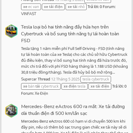
Trả lời: 0
Forum:
xe
ec van
xe
tải
điện
xe
tải
nhỏ
VINFAST
Tesla loại bỏ hai tính năng đầy hứa hẹn trên
Cybertruck và bổ sung tính năng tự lái hoàn toàn
FSD
Tesla tặng 1 năm miễn phí Full Self-Driving - FSD (tính năng
tự lái hoàn toàn của xe Tesla) cho các chủ sở hữu Cybertruck
đủ điều kiện, thay vì bố sung hai tính năng đã hứa trước đó,
mức chi trả đối với phí FSD hàng tháng là 1.188 USD (khoảng
30,8 triệu đồng/tháng). Tesla đã hủy bỏ bộ mở rộng...
Thread
12 Tháng 5 2025
Supercar
tesla cybertruck
Trả lời: 0
xe
bán
tải
cybertruck
xe
điện
tesla
xe
tải
điện
Forum:
Xe Điện
Mercedes-Benz eActros 600 ra mắt: Xe tải đường
dài thuần điện đi 500 km/lần sạc
Mercedes-Benz eActros 600 có hạm vi di chuyển 500 km khi
đầy pin, nếu có thêm bộ sạc trung gian chiếc xe tải này sẽ di
chuyển hơn 1.000 km. Xe tải điện là giải pháp thay thế cho xe