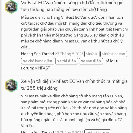
VinFast EC Van ‘chiếm sóng’ chợ đầu mối khiến giới
tiểu thương hào hứng với xe điện chở hàng
Mẫu xe điện chở hàng VinFast EC Van được đón nhận tích
cực tại các chợ đầu mối khi mang đến cho tiểu thương và
người dân giải pháp vận chuyển xanh linh hoạt, tiết kiệm chi
phí và thân thiện môi trường. Sáng 26/5, sự kiện giới thiệu
mẫu xe chở hàng điện VinFast EC Van đã thu hút sự chú ý
của...
Thread
27 Tháng 5 2025
Hoang Son
vinfast
vinfast ec van
Trả lời: 0
xe
chở hàng
điện
xe
tải
điện
xe
van
điện
Forum:
VINFAST
Xe vận tải điện VinFast EC Van chính thức ra mắt, giá
từ 285 triệu đồng
VinFast ra mắt xe điện chở hàng cỡ nhỏ mang tên EC Van,
sản phẩm mới trong phân khúc xe vận tải hàng hóa cỡ nhỏ.
Xe có tải trọng trên 600 kg, kích thước nhỏ gọn và khả năng
di chuyển linh hoạt, phù hợp cho nhu cầu vận chuyển hàng
hóa quãng ngắn của các doanh nghiệp và hộ gia đình. EC
Van là...
Thread
13 Tháng 5 2025
Hoang Son
vinfast ec van