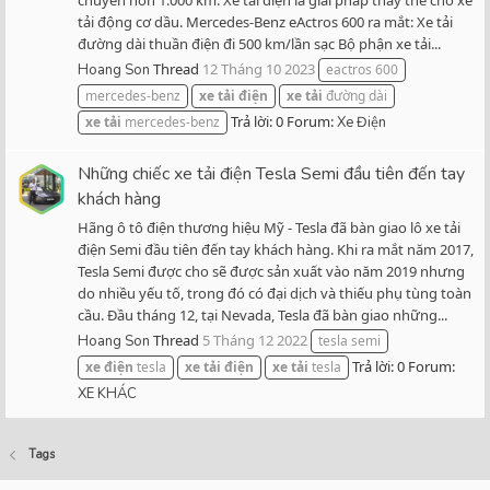
tải động cơ dầu. Mercedes-Benz eActros 600 ra mắt: Xe tải
đường dài thuần điện đi 500 km/lần sạc Bộ phận xe tải...
Thread
12 Tháng 10 2023
Hoang Son
eactros 600
mercedes-benz
xe
tải
điện
xe
tải
đường dài
Trả lời: 0
Forum:
xe
tải
mercedes-benz
Xe Điện
Những chiếc xe tải điện Tesla Semi đầu tiên đến tay
khách hàng
Hãng ô tô điện thương hiệu Mỹ - Tesla đã bàn giao lô xe tải
điện Semi đầu tiên đến tay khách hàng. Khi ra mắt năm 2017,
Tesla Semi được cho sẽ được sản xuất vào năm 2019 nhưng
do nhiều yếu tố, trong đó có đại dịch và thiếu phụ tùng toàn
cầu. Đầu tháng 12, tại Nevada, Tesla đã bàn giao những...
Thread
5 Tháng 12 2022
Hoang Son
tesla semi
Trả lời: 0
Forum:
xe
điện
tesla
xe
tải
điện
xe
tải
tesla
XE KHÁC
Tags