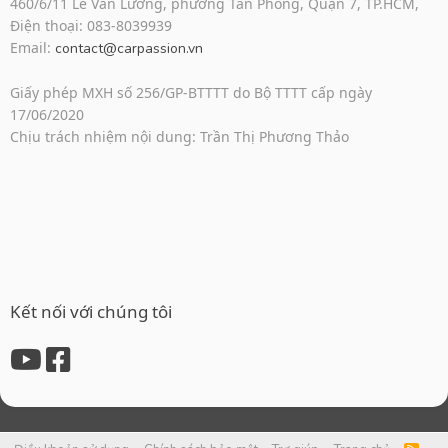
460/6/11 Lê Văn Lương, phường Tân Phong, Quận 7, TP.HCM,
Điện thoại: 083-8039939
Email:
contact@carpassion.vn
Giấy phép MXH số 256/GP-BTTTT do Bộ TTTT cấp ngày
17/06/2020
Chịu trách nhiệm nội dung: Trần Thị Phương Thảo
Kết nối với chúng tôi