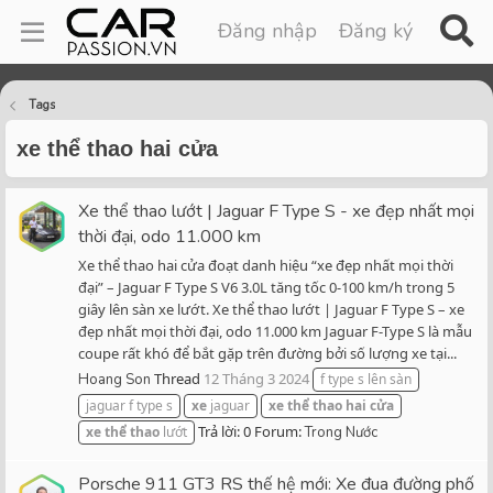
Đăng nhập
Đăng ký
Tags
xe thể thao hai cửa
Xe thể thao lướt | Jaguar F Type S - xe đẹp nhất mọi
thời đại, odo 11.000 km
Xe thể thao hai cửa đoạt danh hiệu “xe đẹp nhất mọi thời
đại” – Jaguar F Type S V6 3.0L tăng tốc 0-100 km/h trong 5
giây lên sàn xe lướt. Xe thể thao lướt | Jaguar F Type S – xe
đẹp nhất mọi thời đại, odo 11.000 km Jaguar F-Type S là mẫu
coupe rất khó để bắt gặp trên đường bởi số lượng xe tại...
Thread
12 Tháng 3 2024
Hoang Son
f type s lên sàn
jaguar f type s
xe
jaguar
xe
thể
thao
hai
cửa
Trả lời: 0
Forum:
xe
thể
thao
lướt
Trong Nước
Porsche 911 GT3 RS thế hệ mới: Xe đua đường phố