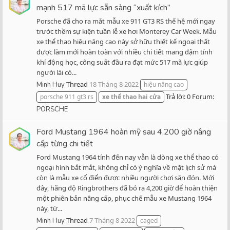
mạnh 517 mã lực sẵn sàng “xuất kích”
Porsche đã cho ra mắt mẫu xe 911 GT3 RS thế hệ mới ngay
trước thềm sự kiện tuần lễ xe hơi Monterey Car Week. Mẫu
xe thể thao hiệu năng cao này sở hữu thiết kế ngoại thất
được làm mới hoàn toàn với nhiều chi tiết mang đậm tính
khí động học, công suất đầu ra đạt mức 517 mã lực giúp
người lái có...
Thread
18 Tháng 8 2022
Minh Huy
hiệu năng cao
Trả lời: 0
Forum:
porsche 911 gt3 rs
xe
thể
thao
hai
cửa
PORSCHE
Ford Mustang 1964 hoàn mỹ sau 4,200 giờ nâng
cấp từng chi tiết
Ford Mustang 1964 tính đến nay vẫn là dòng xe thể thao có
ngoại hình bắt mắt, không chỉ có ý nghĩa về mặt lịch sử mà
còn là mẫu xe cổ điển được nhiều người chơi săn đón. Mới
đây, hãng độ Ringbrothers đã bỏ ra 4,200 giờ để hoàn thiện
một phiên bản nâng cấp, phục chế mẫu xe Mustang 1964
này, từ...
Thread
7 Tháng 8 2022
Minh Huy
caged