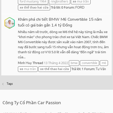
ford mustang 1964
ringbrothers
xe
mui trần
Trả lời: 0
Forum:
xe
thể
thao
hai
cửa
FORD
Khám phá chi tiết BMW M6 Convertible 15 năm
tuổi có giá bán gần 1,4 tỷ Đồng
Nhiều năm về trước, dòng xe M6 thế hệ này từng là mẫu xe
“khơi mào” cho phong trào chơi xe tại Việt Nam. Chiếc BMW
M6 Convertible này được sản xuất vào năm 2007, tính đến
nay đã bước sang tuổi 15 nhưng vẫn hoạt động trơn tru, âm
thanh từ động cơ V10 5.0 lít vẫn dễ dàng “đốn ngã” trái tim
của...
Thread
13 Tháng 4 2022
Minh Huy
bmw
convertible
m6
Trả lời: 1
Forum:
xe
mui trần
xe
thể
thao
hai
cửa
Tư Vấn
Tags
Công Ty Cổ Phần Car Passion