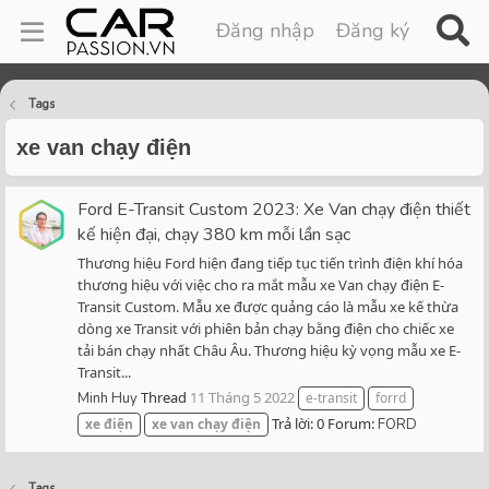
Đăng nhập
Đăng ký
Tags
xe van chạy điện
Ford E-Transit Custom 2023: Xe Van chạy điện thiết
kế hiện đại, chạy 380 km mỗi lần sạc
Thương hiệu Ford hiện đang tiếp tục tiến trình điện khí hóa
thương hiệu với việc cho ra mắt mẫu xe Van chạy điện E-
Transit Custom. Mẫu xe được quảng cáo là mẫu xe kế thừa
dòng xe Transit với phiên bản chạy bằng điện cho chiếc xe
tải bán chạy nhất Châu Âu. Thương hiệu kỳ vọng mẫu xe E-
Transit...
Thread
11 Tháng 5 2022
Minh Huy
e-transit
forrd
Trả lời: 0
Forum:
xe
điện
xe
van
chạy
điện
FORD
Tags