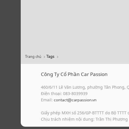
Trang chủ
Tags
Công Ty Cổ Phần Car Passion
460/6/11 Lê Văn Lương, phường Tân Phong, 
Điện thoại: 083-8039939
Email:
contact@carpassion.vn
Giấy phép MXH số 256/GP-BTTTT do Bộ TTTT 
Chịu trách nhiệm nội dung: Trần Thị Phương