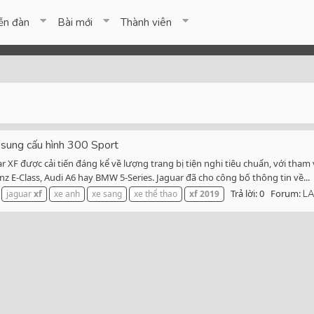
ễn đàn
Bài mới
Thành viên
sung cấu hình 300 Sport
uar XF được cải tiến đáng kể về lượng trang bị tiện nghi tiêu chuẩn, với t
 E-Class, Audi A6 hay BMW 5-Series. Jaguar đã cho công bố thông tin về...
Trả lời: 0
Forum:
jaguar
xf
xe anh
xe sang
xe thể thao
xf
2019
LA