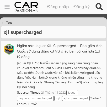
Đăng nhập
Đăng ký
Tags
xjl supercharged
Ngắm nhìn Jaguar XJL Supercharged – Báo gấm Anh
Quốc sử dụng động cơ V8 chào bán với giá hơn 1,3
tỷ đồng
Jaguar XJL từng là mẫu sedan hạng sang nằm cùng phân
khúc với Mercedes-Benz S-Class, BMW 7-Series hay Audi A8.
Mẫu xe đến từ Anh Quốc vẫn còn khá lạ lẫm với người tiêu
dùng Việt Nam bởi số lượng không nhiều cũng như thương
hiệu còn khá xa lạ. Nhưng đến nay dòng xe XJ nói chung hay
XJL nói riêng...
Thread
21 Tháng 11 2022
Supercar
jaguar
Trả lời: 1
jaguar
xjl
supercharged
xjl
xjl
supercharged
Forum:
Tư Vấn